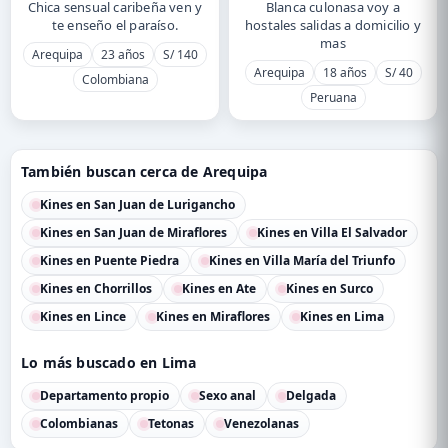
Chica sensual caribeña ven y
Blanca culonasa voy a
te enseño el paraíso.
hostales salidas a domicilio y
mas
Arequipa
23 años
S/ 140
Arequipa
18 años
S/ 40
Colombiana
Peruana
También buscan cerca de Arequipa
Kines en San Juan de Lurigancho
Kines en San Juan de Miraflores
Kines en Villa El Salvador
Kines en Puente Piedra
Kines en Villa María del Triunfo
Kines en Chorrillos
Kines en Ate
Kines en Surco
Kines en Lince
Kines en Miraflores
Kines en Lima
Lo más buscado en Lima
Departamento propio
Sexo anal
Delgada
Colombianas
Tetonas
Venezolanas