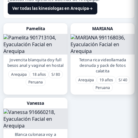
Ver todas las kinesiologas en Arequipa
→
Pamelita
MARIANA
Jovencita blanquita doy full
Tetona rica videollamada
besos anal y vaginal en hostal
desnuda y pack de fotos
calatita
Arequipa
18 años
S/ 80
Arequipa
19 años
S/ 40
Peruana
Peruana
Vanessa
Blanca culonasa voy a