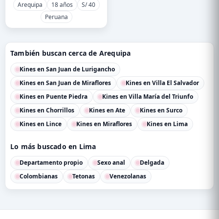
Arequipa
18 años
S/ 40
Peruana
También buscan cerca de Arequipa
Kines en San Juan de Lurigancho
Kines en San Juan de Miraflores
Kines en Villa El Salvador
Kines en Puente Piedra
Kines en Villa María del Triunfo
Kines en Chorrillos
Kines en Ate
Kines en Surco
Kines en Lince
Kines en Miraflores
Kines en Lima
Lo más buscado en Lima
Departamento propio
Sexo anal
Delgada
Colombianas
Tetonas
Venezolanas