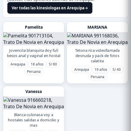
Ver todas las kinesiologas en Arequipa
→
Pamelita
MARIANA
Jovencita blanquita doy full
Tetona rica videollamada
besos anal y vaginal en hostal
desnuda y pack de fotos
calatita
Arequipa
18 años
S/ 80
Arequipa
19 años
S/ 40
Peruana
Peruana
Vanessa
Blanca culonasa voy a
hostales salidas a domicilio y
mas