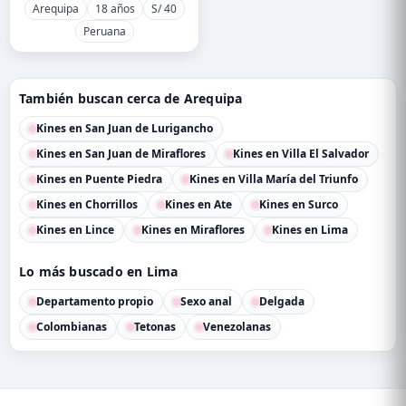
Arequipa
18 años
S/ 40
Peruana
También buscan cerca de Arequipa
Kines en San Juan de Lurigancho
Kines en San Juan de Miraflores
Kines en Villa El Salvador
Kines en Puente Piedra
Kines en Villa María del Triunfo
Kines en Chorrillos
Kines en Ate
Kines en Surco
Kines en Lince
Kines en Miraflores
Kines en Lima
Lo más buscado en Lima
Departamento propio
Sexo anal
Delgada
Colombianas
Tetonas
Venezolanas