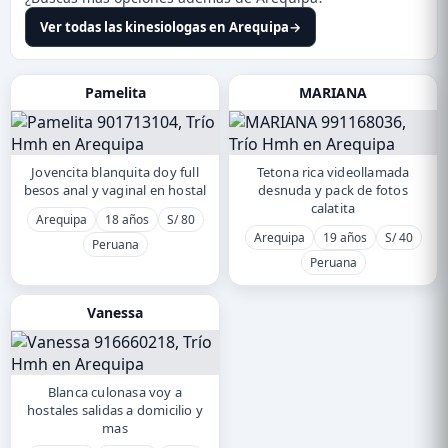
Ver todas las kinesiologas en Arequipa
→
Pamelita
MARIANA
Jovencita blanquita doy full
Tetona rica videollamada
besos anal y vaginal en hostal
desnuda y pack de fotos
calatita
Arequipa
18 años
S/ 80
Arequipa
19 años
S/ 40
Peruana
Peruana
Vanessa
Blanca culonasa voy a
hostales salidas a domicilio y
mas