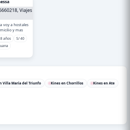
essa
a voy a hostales
omicilio y mas
8 años
S/ 40
ruana
n Villa María del Triunfo
Kines en Chorrillos
Kines en Ate