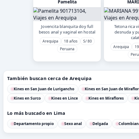
Pamelita
MAR
Jovencita blanquita doy full
Tetona rica 
besos anal y vaginal en hostal
desnuda y pa
cala
Arequipa
18 años
S/ 80
Arequipa
19
Peruana
Peru
También buscan cerca de Arequipa
Kines en San Juan de Lurigancho
Kines en San Juan de Miraflor
Kines en Surco
Kines en Lince
Kines en Miraflores
Ki
Lo más buscado en Lima
Departamento propio
Sexo anal
Delgada
Colombian