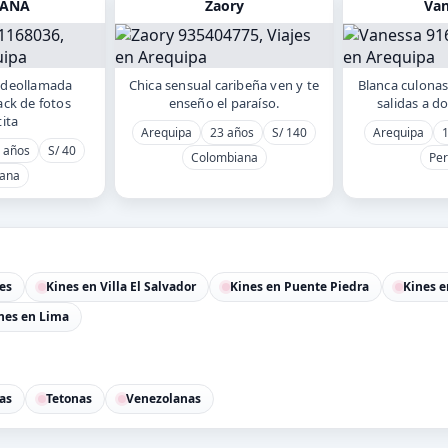
IANA
Zaory
Van
videollamada
Chica sensual caribeña ven y te
Blanca culonas
ck de fotos
enseño el paraíso.
salidas a d
tita
Arequipa
23 años
S/ 140
Arequipa
1
 años
S/ 40
Colombiana
Pe
ana
es
Kines en Villa El Salvador
Kines en Puente Piedra
Kines e
nes en Lima
as
Tetonas
Venezolanas