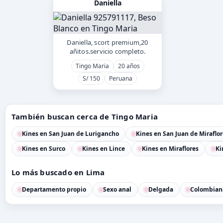
Daniella
Daniella, scort premium,20
añitos.servicio completo.
Tingo Maria
20 años
S/ 150
Peruana
También buscan cerca de Tingo Maria
Kines en San Juan de Lurigancho
Kines en San Juan de Miraflor
Kines en Surco
Kines en Lince
Kines en Miraflores
Ki
Lo más buscado en Lima
Departamento propio
Sexo anal
Delgada
Colombian