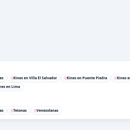
es
Kines en Villa El Salvador
Kines en Puente Piedra
Kines e
nes en Lima
as
Tetonas
Venezolanas