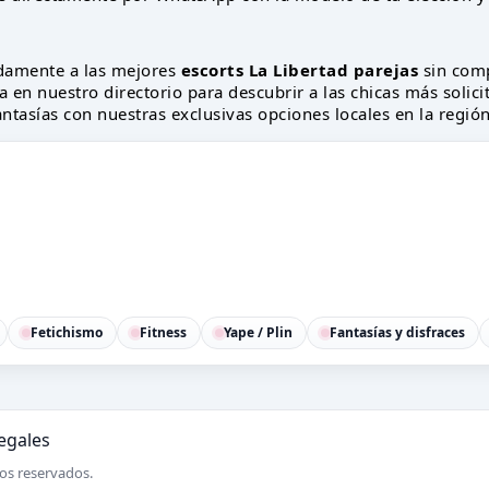
damente a las mejores
escorts La Libertad parejas
sin comp
a en nuestro directorio para descubrir a las chicas más solic
fantasías con nuestras exclusivas opciones locales en la región
Fetichismo
Fitness
Yape / Plin
Fantasías y disfraces
legales
os reservados.