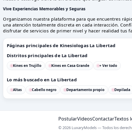
Vive Experiencias Memorables y Seguras
Organizamos nuestra plataforma para que encuentres rápi
una atención totalmente discreta en cada interacción. Confí
disfrutar de servicios de primer nivel y hacer realidad tus 
Páginas principales de Kinesiologas La Libertad
Distritos principales de La Libertad
Kines en Trujillo
Kines en Casa Grande
+ Ver todo
Lo más buscado en La Libertad
Altas
Cabello negro
Departamento propio
Depilada
Postular
Videos
Contactar
Textos 
© 2026 LuxaryModels — Todos los derech