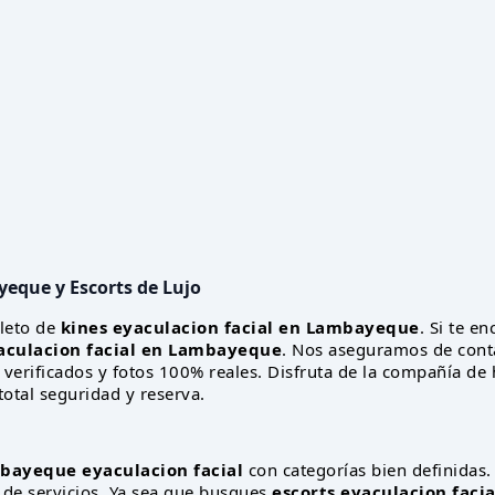
ayeque
y Escorts de Lujo
leto de
kines eyaculacion facial en Lambayeque
. Si te e
aculacion facial en Lambayeque
. Nos aseguramos de cont
s verificados y fotos 100% reales. Disfruta de la compañía d
total seguridad y reserva.
bayeque eyaculacion facial
con categorías bien definidas. 
 de servicios. Ya sea que busques
escorts eyaculacion fac