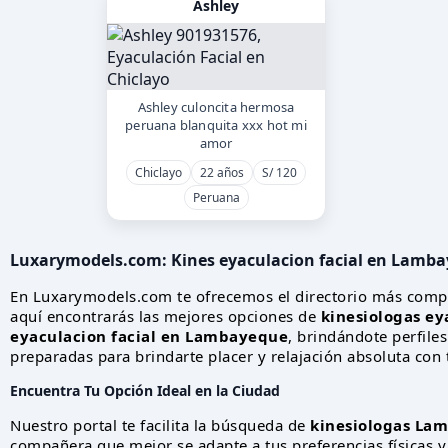
Ashley
Ashley culoncita hermosa
peruana blanquita xxx hot mi
amor
Chiclayo
22 años
S/ 120
Peruana
Luxarymodels.com:
Kines eyaculacion facial en Lamb
En Luxarymodels.com te ofrecemos el directorio más comp
aquí encontrarás las mejores opciones de
kinesiologas ey
eyaculacion facial en Lambayeque
, brindándote perfile
preparadas para brindarte placer y relajación absoluta con 
Encuentra Tu Opción Ideal en la Ciudad
Nuestro portal te facilita la búsqueda de
kinesiologas Lam
compañera que mejor se adapte a tus preferencias físicas y