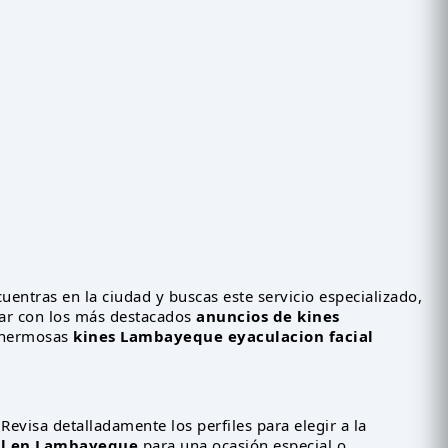
ncuentras en la ciudad y buscas este servicio especializado,
ar con los más destacados
anuncios de kines
e hermosas
kines Lambayeque eyaculacion facial
Revisa detalladamente los perfiles para elegir a la
ial en Lambayeque
para una ocasión especial o