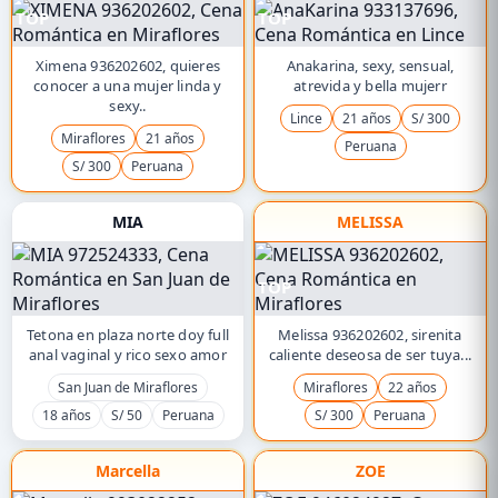
TOP
TOP
Ximena 936202602, quieres
Anakarina, sexy, sensual,
conocer a una mujer linda y
atrevida y bella mujerr
sexy..
Lince
21 años
S/ 300
Miraflores
21 años
Peruana
S/ 300
Peruana
MIA
MELISSA
TOP
Tetona en plaza norte doy full
Melissa 936202602, sirenita
anal vaginal y rico sexo amor
caliente deseosa de ser tuya...
San Juan de Miraflores
Miraflores
22 años
18 años
S/ 50
Peruana
S/ 300
Peruana
Marcella
ZOE