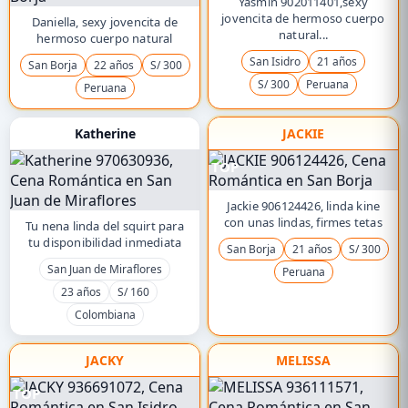
Yasmin 902011401,sexy
jovencita de hermoso cuerpo
Daniella, sexy jovencita de
natural...
hermoso cuerpo natural
San Isidro
21 años
San Borja
22 años
S/ 300
S/ 300
Peruana
Peruana
Katherine
JACKIE
TOP
Jackie 906124426, linda kine
con unas lindas, firmes tetas
Tu nena linda del squirt para
tu disponibilidad inmediata
San Borja
21 años
S/ 300
San Juan de Miraflores
Peruana
23 años
S/ 160
Colombiana
JACKY
MELISSA
TOP