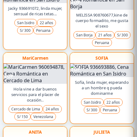
TOP
Jacky 936691072, linda mujer,
sensual de ricas tetas...
MELISSA 908760677,kine de
cuerpo formadito, me gusta
San Isidro
22 años
el sexo
S/ 300
Peruana
San Borja
21 años
S/ 300
Peruana
MariCarmen
SOFIA
TOP
TOP
Sofía, linda mujer, esperando
a un hombre q pueda
Hola vine a dar buenos
dominarme
servicios para el placer de
ocasión..
San Isidro
22 años
Cercado de Lima
24 años
S/ 300
Peruana
S/ 150
Venezolana
ANITA
JULIETA