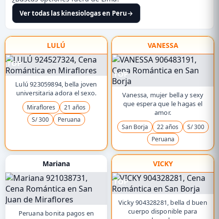
Ver todas las kinesiologas en Peru
→
LULÚ
VANESSA
TOP
TOP
Lulú 923059894, bella joven
universitaria adora el sexo.
Vanessa, mujer bella y sexy
que espera que le hagas el
Miraflores
21 años
amor.
S/ 300
Peruana
San Borja
22 años
S/ 300
Peruana
Mariana
VICKY
TOP
Vicky 904328281, bella d buen
cuerpo disponible para
Peruana bonita pagos en