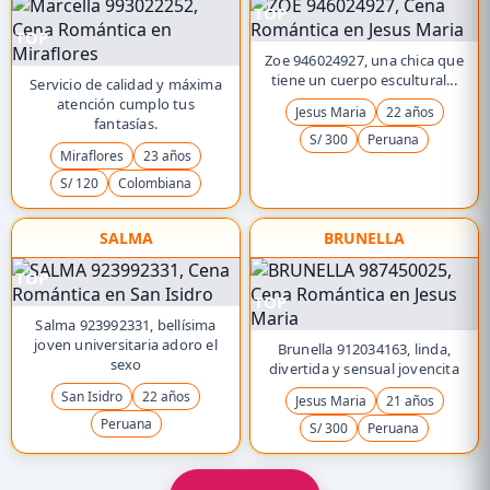
TOP
TOP
Zoe 946024927, una chica que
tiene un cuerpo escultural...
Servicio de calidad y máxima
atención cumplo tus
Jesus Maria
22 años
fantasías.
S/ 300
Peruana
Miraflores
23 años
S/ 120
Colombiana
SALMA
BRUNELLA
TOP
TOP
Salma 923992331, bellísima
joven universitaria adoro el
Brunella 912034163, linda,
sexo
divertida y sensual jovencita
San Isidro
22 años
Jesus Maria
21 años
Peruana
S/ 300
Peruana