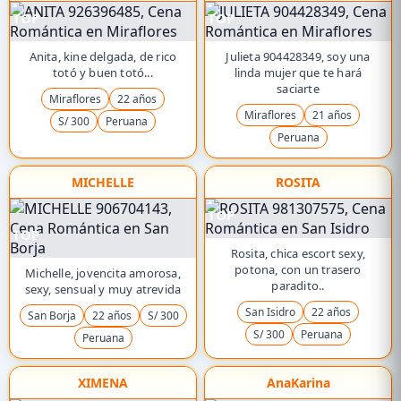
TOP
TOP
Anita, kine delgada, de rico
Julieta 904428349, soy una
totó y buen totó...
linda mujer que te hará
saciarte
Miraflores
22 años
Miraflores
21 años
S/ 300
Peruana
Peruana
MICHELLE
ROSITA
TOP
TOP
Rosita, chica escort sexy,
potona, con un trasero
Michelle, jovencita amorosa,
paradito..
sexy, sensual y muy atrevida
San Isidro
22 años
San Borja
22 años
S/ 300
S/ 300
Peruana
Peruana
XIMENA
AnaKarina