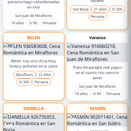
hacerlo
persona hago videollamadas
en vivo
San Borja
21 años
S/ 300
San Juan de Miraflores
Peruana
18 años
S/ 80
Peruana
BELEN
Vanessa
TOP
Belen, soy una chica muy
linda y ardiente en la cama
Trato de parejita real pagos
en el cuarto rico servicio
Miraflores
22 años
amor
S/ 300
Peruana
San Juan de Miraflores
18 años
S/ 80
Peruana
DANIELLA
YASMIN
TOP
TOP