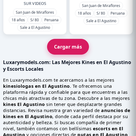
SUR VIDEOS
San Juan de Miraflores
San Juan de Miraflores
18 años
S/ 80
Peruana
18 años
S/ 80
Peruana
Sale a El Agustino
Sale a El Agustino
Cargar más
Luxarymodels.com: Las Mejores
Kines en El Agustino
y Escorts Locales
En Luxarymodels.com te acercamos a las mejores
kinesiologas en El Agustino
. Te ofrecemos una
plataforma rápida y confiable para que encuentres a las
chicas más atractivas de tu zona. Descubre a las mejores
kines El Agustino
sin tener que desplazarte grandes
distancias. Revisa nuestra gran variedad de
anuncios de
kines en El Agustino
, donde cada perfil destaca por su
autenticidad y belleza. Si buscas compañía de primer
nivel, también contamos con bellísimas
escorts en El
Agustino
y opciones directas de
putas en El Agustino