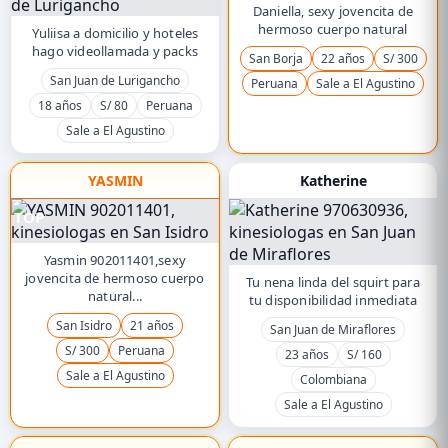
Daniella, sexy jovencita de
hermoso cuerpo natural
Yuliisa a domicilio y hoteles
hago videollamada y packs
San Borja
22 años
S/ 300
San Juan de Lurigancho
Peruana
Sale a El Agustino
18 años
S/ 80
Peruana
Sale a El Agustino
YASMIN
Katherine
TOP
Yasmin 902011401,sexy
jovencita de hermoso cuerpo
Tu nena linda del squirt para
natural...
tu disponibilidad inmediata
San Isidro
21 años
San Juan de Miraflores
S/ 300
Peruana
23 años
S/ 160
Sale a El Agustino
Colombiana
Sale a El Agustino