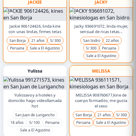
JACKIE
JACKY
TOP
TOP
Jackie 906124426, linda kine
Jacky 936691072, linda mujer,
con unas lindas, firmes tetas
sensual de ricas tetas...
San Borja
21 años
S/ 300
San Isidro
22 años
Peruana
Sale a El Agustino
S/ 300
Peruana
Sale a El Agustino
Yulissa
MELISSA
TOP
Yuliissavoy a hoteles y
MELISSA 908760677,kine de
domicilio hago videollamada
cuerpo formadito, me gusta
hot
el sexo
San Juan de Lurigancho
San Borja
21 años
S/ 300
18 años
S/ 100
Peruana
Peruana
Sale a El Agustino
Sale a El Agustino