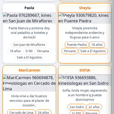
Paola
Sheyla
TOP
Paola blanca y potona doy
Sheyla jovencita
oral peladito a hoteles y
independiente ardiente y
domicili
fogosa para ti amo
San Juan de Miraflores
Puente Piedra
18 años
18 años
S/ 80
Peruana
Peruana
Sale a El Agustino
Sale a El Agustino
MariCarmen
SOFIA
TOP
TOP
Sofía, linda mujer, esperando
a un hombre q pueda
Hola vine a dar buenos
dominarme
servicios para el placer de
ocasión..
San Isidro
22 años
Cercado de Lima
24 años
S/ 300
Peruana