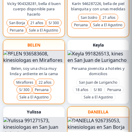
Vicky 904328281, bella d buen
Karín 946287226, bella de piel
cuerpo disponible para
blanquita y con unas medidas
hacerlo
San Isidro
21 años
San Borja
21 años
S/ 300
Peruana
Sale a El Agustino
Peruana
Sale a El Agustino
BELEN
Keyla
TOP
Belen, soy una chica muy
Peruana jovencita a hoteles y
linda y ardiente en la cama
domicilios
Miraflores
22 años
San Juan de Lurigancho
S/ 300
Peruana
18 años
S/ 80
Peruana
Sale a El Agustino
Sale a El Agustino
Yulissa
DANIELLA
TOP