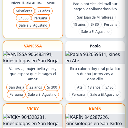
universitaria adora el sexo.
Paola hoteles del mall sur
hago videollamadas vivo
Miraflores
21 años
San Juan de Miraflores
S/ 300
Peruana
18 años
S/ 80
Peruana
Sale a El Agustino
Sale a El Agustino
VANESSA
Paola
TOP
Vanessa, mujer bella y sexy
Rica culona doy oral peladito
que espera que le hagas el
y ducha juntos voy a
amor.
domicilio
San Borja
22 años
S/ 300
Ate
18 años
S/ 80
Peruana
Sale a El Agustino
Peruana
Sale a El Agustino
VICKY
KARÍN
TOP
TOP