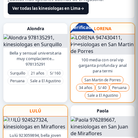
Ver todas las kinesiologas en Lima
→
Verificado
Alondra
LORENA
TOP
Bella y sensual universitaria
muy complaciente...
100 media con oral vip
978135291
garganta profunda y anal
para termi
Surquillo
21 años
S/ 160
San Martin de Porres
Peruana
Sale a El Agustino
34 años
S/ 40
Peruana
Sale a El Agustino
LULÚ
Paola
TOP
Lulú 923059894, bella joven