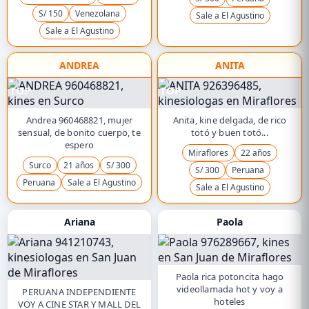
S/ 150
Venezolana
Sale a El Agustino
Sale a El Agustino
ANDREA
ANITA
TOP
TOP
Andrea 960468821, mujer
Anita, kine delgada, de rico
sensual, de bonito cuerpo, te
totó y buen totó...
espero
Miraflores
22 años
Surco
21 años
S/ 300
S/ 300
Peruana
Peruana
Sale a El Agustino
Sale a El Agustino
Ariana
Paola
Paola rica potoncita hago
videollamada hot y voy a
PERUANA INDEPENDIENTE
hoteles
VOY A CINE STAR Y MALL DEL