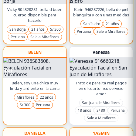
Vicky 904328281, bella d buen
Karín 946287226, bella de piel
cuerpo disponible para
blanquita y con unas medidas
hacerlo
San Isidro
21 años
San Borja
21 años
S/ 300
Peruana
Sale a Miraflores
Peruana
Sale a Miraflores
BELEN
Vanessa
TOP
Belen, soy una chica muy
Trato de parejita real pagos
linda y ardiente en la cama
en el cuarto rico servicio
amor
Miraflores
22 años
San Juan de Miraflores
S/ 300
Peruana
18 años
S/ 80
Peruana
Sale a Miraflores
DANIELLA
YASMIN