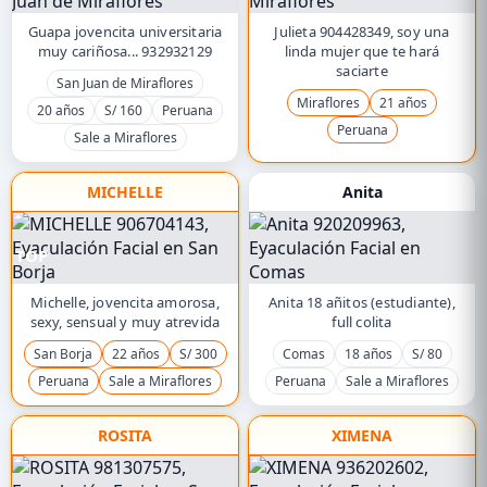
Guapa jovencita universitaria
Julieta 904428349, soy una
muy cariñosa... 932932129
linda mujer que te hará
saciarte
San Juan de Miraflores
Miraflores
21 años
20 años
S/ 160
Peruana
Peruana
Sale a Miraflores
MICHELLE
Anita
TOP
Michelle, jovencita amorosa,
Anita 18 añitos (estudiante),
sexy, sensual y muy atrevida
full colita
San Borja
22 años
S/ 300
Comas
18 años
S/ 80
Peruana
Sale a Miraflores
Peruana
Sale a Miraflores
ROSITA
XIMENA