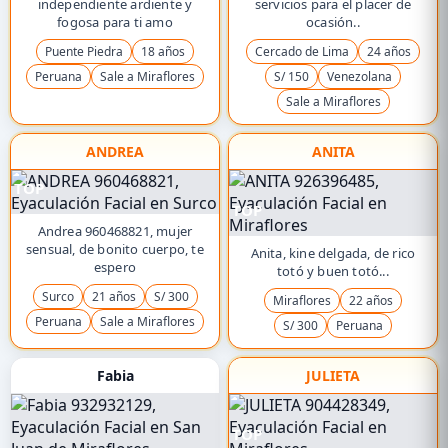
independiente ardiente y
servicios para el placer de
fogosa para ti amo
ocasión..
Puente Piedra
18 años
Cercado de Lima
24 años
Peruana
Sale a Miraflores
S/ 150
Venezolana
Sale a Miraflores
ANDREA
ANITA
TOP
TOP
Andrea 960468821, mujer
sensual, de bonito cuerpo, te
Anita, kine delgada, de rico
espero
totó y buen totó...
Surco
21 años
S/ 300
Miraflores
22 años
Peruana
Sale a Miraflores
S/ 300
Peruana
Fabia
JULIETA
TOP