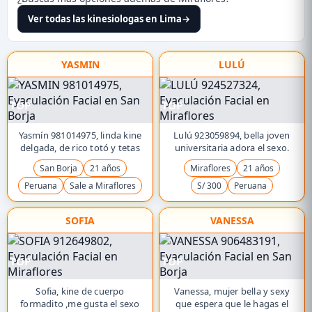
Ver todas las kinesiologas en Lima
→
YASMIN
LULÚ
TOP
TOP
Yasmín 981014975, linda kine
Lulú 923059894, bella joven
delgada, de rico totó y tetas
universitaria adora el sexo.
San Borja
21 años
Miraflores
21 años
Peruana
Sale a Miraflores
S/ 300
Peruana
SOFIA
VANESSA
TOP
TOP
Sofia, kine de cuerpo
Vanessa, mujer bella y sexy
formadito ,me gusta el sexo
que espera que le hagas el