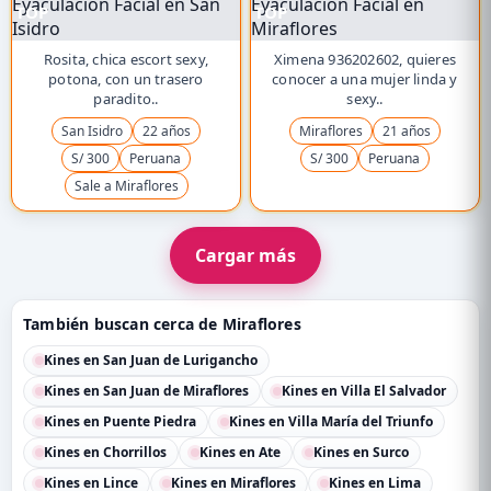
TOP
TOP
Rosita, chica escort sexy,
Ximena 936202602, quieres
potona, con un trasero
conocer a una mujer linda y
paradito..
sexy..
San Isidro
22 años
Miraflores
21 años
S/ 300
Peruana
S/ 300
Peruana
Sale a Miraflores
Cargar más
También buscan cerca de Miraflores
Kines en San Juan de Lurigancho
Kines en San Juan de Miraflores
Kines en Villa El Salvador
Kines en Puente Piedra
Kines en Villa María del Triunfo
Kines en Chorrillos
Kines en Ate
Kines en Surco
Kines en Lince
Kines en Miraflores
Kines en Lima