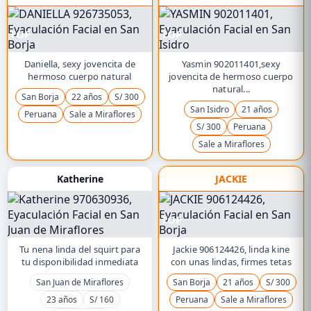
TOP
TOP
Daniella, sexy jovencita de
Yasmin 902011401,sexy
hermoso cuerpo natural
jovencita de hermoso cuerpo
natural...
San Borja
22 años
S/ 300
San Isidro
21 años
Peruana
Sale a Miraflores
S/ 300
Peruana
Sale a Miraflores
Katherine
JACKIE
TOP
Tu nena linda del squirt para
Jackie 906124426, linda kine
tu disponibilidad inmediata
con unas lindas, firmes tetas
San Juan de Miraflores
San Borja
21 años
S/ 300
23 años
S/ 160
Peruana
Sale a Miraflores