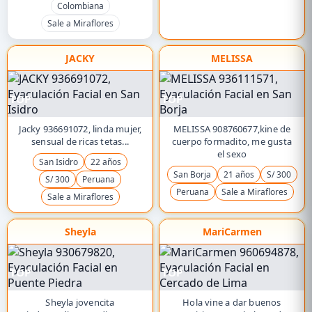
Colombiana
Sale a Miraflores
JACKY
MELISSA
TOP
TOP
Jacky 936691072, linda mujer,
MELISSA 908760677,kine de
sensual de ricas tetas...
cuerpo formadito, me gusta
el sexo
San Isidro
22 años
San Borja
21 años
S/ 300
S/ 300
Peruana
Peruana
Sale a Miraflores
Sale a Miraflores
Sheyla
MariCarmen
TOP
TOP
Sheyla jovencita
Hola vine a dar buenos