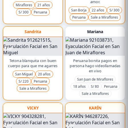
amor.
Miraflores
21 años
San Borja
22 años
S/ 300
S/ 300
Peruana
Peruana
Sale a Miraflores
Sandrita
Mariana
TOP
Tetona blanquita con buen
Peruana bonita pagos en
cuerpo para que me agarres
persona hago videollamadas
en vivo
San Miguel
20 años
San Juan de Miraflores
S/ 220
Peruana
18 años
S/ 80
Peruana
Sale a Miraflores
Sale a Miraflores
VICKY
KARÍN
TOP
TOP