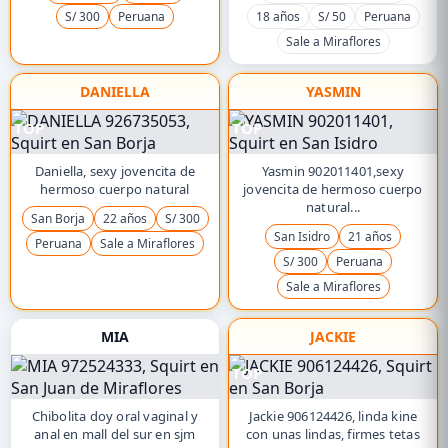
S/ 300
Peruana
18 años
S/ 50
Peruana
Sale a Miraflores
DANIELLA
YASMIN
TOP
TOP
Daniella, sexy jovencita de
Yasmin 902011401,sexy
hermoso cuerpo natural
jovencita de hermoso cuerpo
natural...
San Borja
22 años
S/ 300
San Isidro
21 años
Peruana
Sale a Miraflores
S/ 300
Peruana
Sale a Miraflores
MIA
JACKIE
TOP
Chibolita doy oral vaginal y
Jackie 906124426, linda kine
anal en mall del sur en sjm
con unas lindas, firmes tetas