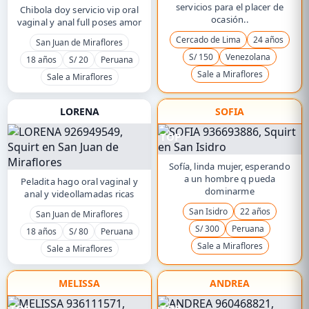
servicios para el placer de
Chibola doy servicio vip oral
ocasión..
vaginal y anal full poses amor
Cercado de Lima
24 años
San Juan de Miraflores
S/ 150
Venezolana
18 años
S/ 20
Peruana
Sale a Miraflores
Sale a Miraflores
LORENA
SOFIA
TOP
Sofía, linda mujer, esperando
a un hombre q pueda
Peladita hago oral vaginal y
dominarme
anal y videollamadas ricas
San Isidro
22 años
San Juan de Miraflores
S/ 300
Peruana
18 años
S/ 80
Peruana
Sale a Miraflores
Sale a Miraflores
MELISSA
ANDREA
TOP
TOP