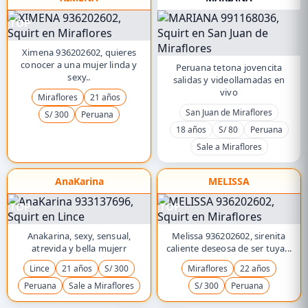
TOP
Ximena 936202602, quieres
conocer a una mujer linda y
Peruana tetona jovencita
sexy..
salidas y videollamadas en
vivo
Miraflores
21 años
San Juan de Miraflores
S/ 300
Peruana
18 años
S/ 80
Peruana
Sale a Miraflores
AnaKarina
MELISSA
TOP
TOP
Anakarina, sexy, sensual,
Melissa 936202602, sirenita
atrevida y bella mujerr
caliente deseosa de ser tuya...
Lince
21 años
S/ 300
Miraflores
22 años
Peruana
Sale a Miraflores
S/ 300
Peruana