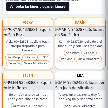
Ver todas las kinesiologas en Lima
→
VICKY
KARÍN
TOP
TOP
Vicky 904328281, bella d buen
Karín 946287226, bella de piel
cuerpo disponible para
blanquita y con unas medidas
hacerlo
San Isidro
21 años
San Borja
21 años
S/ 300
Peruana
Sale a Miraflores
Peruana
Sale a Miraflores
BELEN
MIA
TOP
Belen, soy una chica muy
Tetona en plaza norte doy full
linda y ardiente en la cama
anal vaginal y rico sexo amor
Miraflores
22 años
San Juan de Miraflores