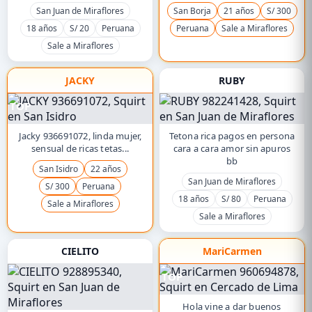
San Juan de Miraflores
San Borja
21 años
S/ 300
18 años
S/ 20
Peruana
Peruana
Sale a Miraflores
Sale a Miraflores
JACKY
RUBY
TOP
Jacky 936691072, linda mujer,
Tetona rica pagos en persona
sensual de ricas tetas...
cara a cara amor sin apuros
bb
San Isidro
22 años
San Juan de Miraflores
S/ 300
Peruana
18 años
S/ 80
Peruana
Sale a Miraflores
Sale a Miraflores
CIELITO
MariCarmen
TOP
Hola vine a dar buenos