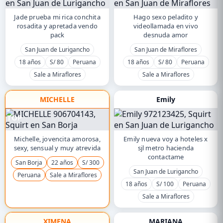
Jade prueba mi rica conchita
Hago sexo peladito y
rosadita y apretada vendo
videollamada en vivo
pack
desnuda amor
San Juan de Lurigancho
San Juan de Miraflores
18 años
S/ 80
Peruana
18 años
S/ 80
Peruana
Sale a Miraflores
Sale a Miraflores
MICHELLE
Emily
TOP
Michelle, jovencita amorosa,
Emily nueva voy a hoteles x
sexy, sensual y muy atrevida
sjl metro hacienda
contactame
San Borja
22 años
S/ 300
San Juan de Lurigancho
Peruana
Sale a Miraflores
18 años
S/ 100
Peruana
Sale a Miraflores
XIMENA
MARIANA