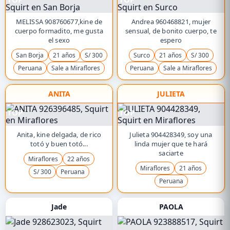
MELISSA 908760677,kine de
Andrea 960468821, mujer
cuerpo formadito, me gusta
sensual, de bonito cuerpo, te
el sexo
espero
San Borja
21 años
S/ 300
Surco
21 años
S/ 300
Peruana
Sale a Miraflores
Peruana
Sale a Miraflores
ANITA
JULIETA
TOP
TOP
Anita, kine delgada, de rico
Julieta 904428349, soy una
totó y buen totó...
linda mujer que te hará
saciarte
Miraflores
22 años
Miraflores
21 años
S/ 300
Peruana
Peruana
Jade
PAOLA