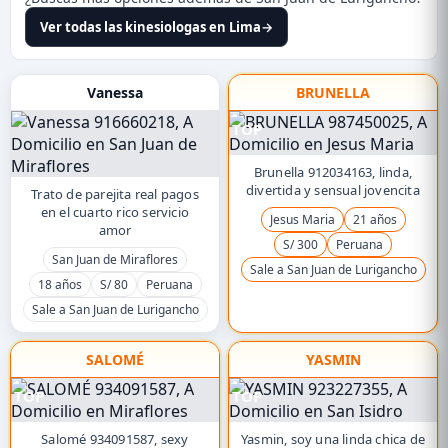
Ver todas las kinesiologas en Lima
→
Vanessa
BRUNELLA
TOP
Brunella 912034163, linda,
divertida y sensual jovencita
Trato de parejita real pagos
en el cuarto rico servicio
Jesus Maria
21 años
amor
S/ 300
Peruana
San Juan de Miraflores
Sale a San Juan de Lurigancho
18 años
S/ 80
Peruana
Sale a San Juan de Lurigancho
SALOMÉ
YASMIN
TOP
TOP
Salomé 934091587, sexy
Yasmin, soy una linda chica de