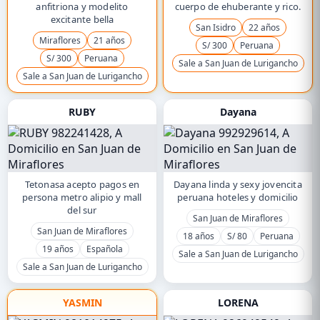
anfitriona y modelito
cuerpo de ehuberante y rico.
excitante bella
San Isidro
22 años
Miraflores
21 años
S/ 300
Peruana
S/ 300
Peruana
Sale a San Juan de Lurigancho
Sale a San Juan de Lurigancho
RUBY
Dayana
Tetonasa acepto pagos en
Dayana linda y sexy jovencita
persona metro alipio y mall
peruana hoteles y domicilio
del sur
San Juan de Miraflores
San Juan de Miraflores
18 años
S/ 80
Peruana
19 años
Española
Sale a San Juan de Lurigancho
Sale a San Juan de Lurigancho
YASMIN
LORENA