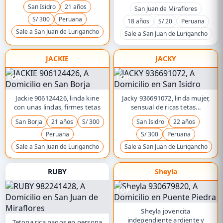
San Isidro
21 años
San Juan de Miraflores
S/ 300
Peruana
18 años
S/ 20
Peruana
Sale a San Juan de Lurigancho
Sale a San Juan de Lurigancho
JACKIE
JACKY
TOP
TOP
Jackie 906124426, linda kine
Jacky 936691072, linda mujer,
con unas lindas, firmes tetas
sensual de ricas tetas...
San Borja
21 años
S/ 300
San Isidro
22 años
Peruana
S/ 300
Peruana
Sale a San Juan de Lurigancho
Sale a San Juan de Lurigancho
RUBY
Sheyla
TOP
Sheyla jovencita
independiente ardiente y
Tetona rica pagos en persona