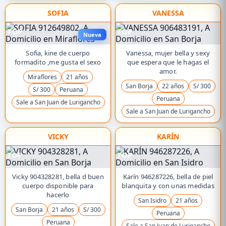
SOFIA
VANESSA
TOP
TOP
Nueva
Sofia, kine de cuerpo
Vanessa, mujer bella y sexy
formadito ,me gusta el sexo
que espera que le hagas el
amor.
Miraflores
21 años
San Borja
22 años
S/ 300
S/ 300
Peruana
Peruana
Sale a San Juan de Lurigancho
Sale a San Juan de Lurigancho
VICKY
KARÍN
TOP
TOP
Vicky 904328281, bella d buen
Karín 946287226, bella de piel
cuerpo disponible para
blanquita y con unas medidas
hacerlo
San Isidro
21 años
San Borja
21 años
S/ 300
Peruana
Peruana
Sale a San Juan de Lurigancho