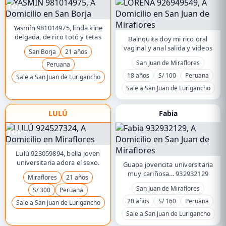
TOP
Yasmín 981014975, linda kine
delgada, de rico totó y tetas
Balnquita doy mi rico oral
vaginal y anal salida y videos
San Borja
21 años
San Juan de Miraflores
Peruana
18 años
S/ 100
Peruana
Sale a San Juan de Lurigancho
Sale a San Juan de Lurigancho
LULÚ
Fabia
TOP
Lulú 923059894, bella joven
universitaria adora el sexo.
Guapa jovencita universitaria
muy cariñosa... 932932129
Miraflores
21 años
San Juan de Miraflores
S/ 300
Peruana
20 años
S/ 160
Peruana
Sale a San Juan de Lurigancho
Sale a San Juan de Lurigancho