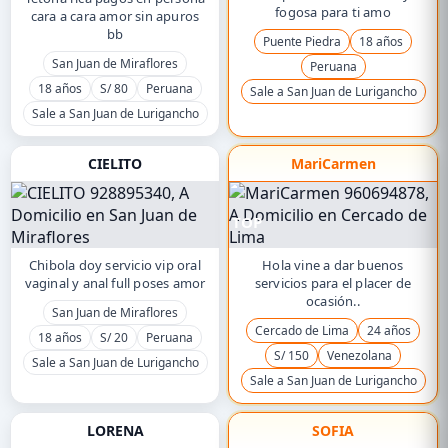
fogosa para ti amo
cara a cara amor sin apuros
bb
Puente Piedra
18 años
San Juan de Miraflores
Peruana
18 años
S/ 80
Peruana
Sale a San Juan de Lurigancho
Sale a San Juan de Lurigancho
CIELITO
MariCarmen
TOP
Chibola doy servicio vip oral
Hola vine a dar buenos
vaginal y anal full poses amor
servicios para el placer de
ocasión..
San Juan de Miraflores
Cercado de Lima
24 años
18 años
S/ 20
Peruana
S/ 150
Venezolana
Sale a San Juan de Lurigancho
Sale a San Juan de Lurigancho
LORENA
SOFIA