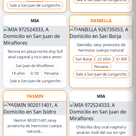
Sale a San Juan de Lurigancho
MIA
DANIELLA
TOP
Daniella, sexy jovencita de
hermoso cuerpo natural
Tetona en plaza norte doy full
anal vaginal y rico sexo amor
San Borja
22 años
S/ 300
San Juan de Miraflores
Peruana
18 años
S/ 50
Peruana
Sale a San Juan de Lurigancho
Sale a San Juan de Lurigancho
YASMIN
MIA
TOP
Yasmin 902011401,sexy
jovencita de hermoso cuerpo
Chibolita doy oral vaginal y
natural...
anal en mall del sur en sjm