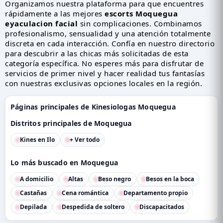
Organizamos nuestra plataforma para que encuentres
rápidamente a las mejores
escorts Moquegua
eyaculacion facial
sin complicaciones. Combinamos
profesionalismo, sensualidad y una atención totalmente
discreta en cada interacción. Confía en nuestro directorio
para descubrir a las chicas más solicitadas de esta
categoría específica. No esperes más para disfrutar de
servicios de primer nivel y hacer realidad tus fantasías
con nuestras exclusivas opciones locales en la región.
Páginas principales de Kinesiologas Moquegua
Distritos principales de Moquegua
Kines en Ilo
+ Ver todo
Lo más buscado en Moquegua
A domicilio
Altas
Beso negro
Besos en la boca
Castañas
Cena romántica
Departamento propio
Depilada
Despedida de soltero
Discapacitados