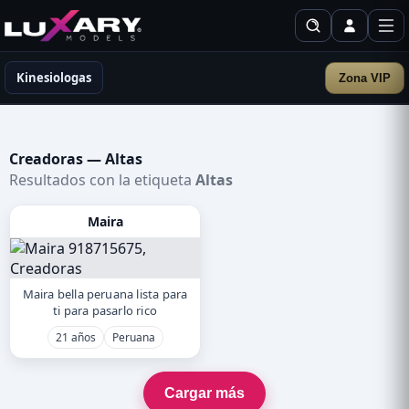
Kinesiologas
Zona VIP
Creadoras — Altas
Resultados con la etiqueta
Altas
Maira
Maira bella peruana lista para
ti para pasarlo rico
21 años
Peruana
Cargar más