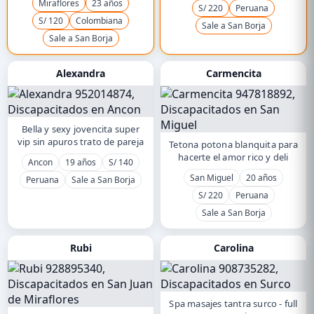
Miraflores
23 años
S/ 220
Peruana
S/ 120
Colombiana
Sale a San Borja
Sale a San Borja
Alexandra
Carmencita
Bella y sexy jovencita super
vip sin apuros trato de pareja
Tetona potona blanquita para
hacerte el amor rico y deli
Ancon
19 años
S/ 140
San Miguel
20 años
Peruana
Sale a San Borja
S/ 220
Peruana
Sale a San Borja
Rubi
Carolina
Spa masajes tantra surco - full