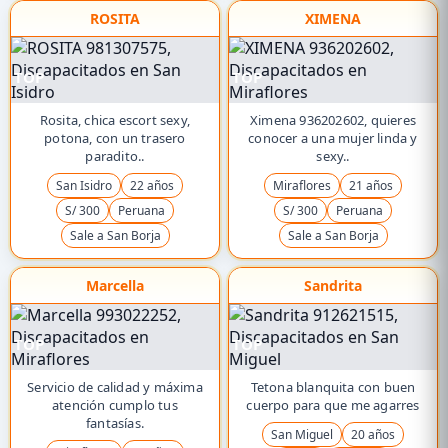
ROSITA
XIMENA
TOP
TOP
Rosita, chica escort sexy,
Ximena 936202602, quieres
potona, con un trasero
conocer a una mujer linda y
paradito..
sexy..
San Isidro
22 años
Miraflores
21 años
S/ 300
Peruana
S/ 300
Peruana
Sale a San Borja
Sale a San Borja
Marcella
Sandrita
TOP
TOP
Servicio de calidad y máxima
Tetona blanquita con buen
atención cumplo tus
cuerpo para que me agarres
fantasías.
San Miguel
20 años