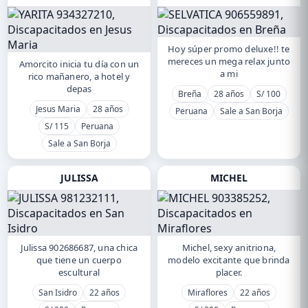
Hoy súper promo deluxe!! te
mereces un mega relax junto
Amorcito inicia tu día con un
a mi
rico mañanero, a hotel y
depas
Breña
28 años
S/ 100
Jesus Maria
28 años
Peruana
Sale a San Borja
S/ 115
Peruana
Sale a San Borja
JULISSA
MICHEL
Julissa 902686687, una chica
Michel, sexy anitriona,
que tiene un cuerpo
modelo excitante que brinda
escultural
placer.
San Isidro
22 años
Miraflores
22 años