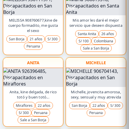
TOP
TOP
MELISSA 908760677,kine de
Mis amor les daré el mejor
cuerpo formadito, me gusta
servicio que deseen dispuesta
el sexo
Santa Anita
26 años
San Borja
21 años
S/ 300
S/ 100
Colombiana
Peruana
Sale a San Borja
ANITA
MICHELLE
TOP
TOP
Anita, kine delgada, de rico
Michelle, jovencita amorosa,
totó y buen totó...
sexy, sensual y muy atrevida
Miraflores
22 años
San Borja
22 años
S/ 300
S/ 300
Peruana
Peruana
Sale a San Borja