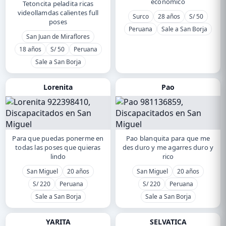
economico
Tetoncita peladita ricas
videollamdas calientes full
Surco
28 años
S/ 50
poses
Peruana
Sale a San Borja
San Juan de Miraflores
18 años
S/ 50
Peruana
Sale a San Borja
Lorenita
Pao
Para que puedas ponerme en
Pao blanquita para que me
todas las poses que quieras
des duro y me agarres duro y
lindo
rico
San Miguel
20 años
San Miguel
20 años
S/ 220
Peruana
S/ 220
Peruana
Sale a San Borja
Sale a San Borja
YARITA
SELVATICA