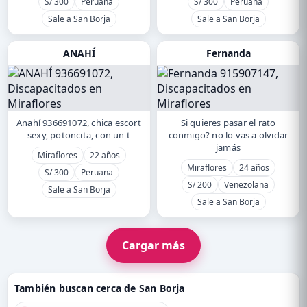
S/ 300
Peruana
S/ 300
Peruana
Sale a San Borja
Sale a San Borja
ANAHÍ
Fernanda
Anahí 936691072, chica escort
Si quieres pasar el rato
sexy, potoncita, con un t
conmigo? no lo vas a olvidar
jamás
Miraflores
22 años
Miraflores
24 años
S/ 300
Peruana
S/ 200
Venezolana
Sale a San Borja
Sale a San Borja
Cargar más
También buscan cerca de San Borja