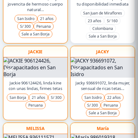
jovencita de hermoso cuerpo
tu disponibilidad inmediata
natural...
San Juan de Miraflores
San Isidro
21 años
23 años
S/ 160
S/ 300
Peruana
Colombiana
Sale a San Borja
Sale a San Borja
JACKIE
JACKY
TOP
TOP
Jackie 906124426, linda kine
Jacky 936691072, linda mujer,
con unas lindas, firmes tetas
sensual de ricas tetas...
San Borja
21 años
S/ 300
San Isidro
22 años
Peruana
S/ 300
Peruana
Sale a San Borja
MELISSA
María