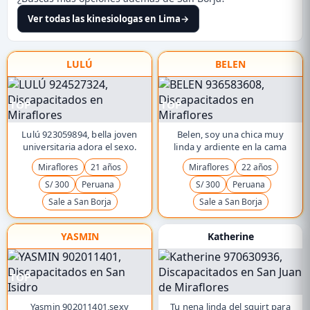
Ver todas las kinesiologas en Lima
→
LULÚ
BELEN
TOP
TOP
Lulú 923059894, bella joven
Belen, soy una chica muy
universitaria adora el sexo.
linda y ardiente en la cama
Miraflores
21 años
Miraflores
22 años
S/ 300
Peruana
S/ 300
Peruana
Sale a San Borja
Sale a San Borja
YASMIN
Katherine
TOP
Yasmin 902011401,sexy
Tu nena linda del squirt para