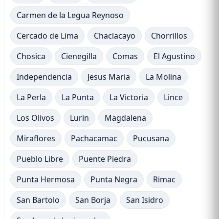
Carmen de la Legua Reynoso
Cercado de Lima
Chaclacayo
Chorrillos
Chosica
Cienegilla
Comas
El Agustino
Independencia
Jesus Maria
La Molina
La Perla
La Punta
La Victoria
Lince
Los Olivos
Lurin
Magdalena
Miraflores
Pachacamac
Pucusana
Pueblo Libre
Puente Piedra
Punta Hermosa
Punta Negra
Rimac
San Bartolo
San Borja
San Isidro