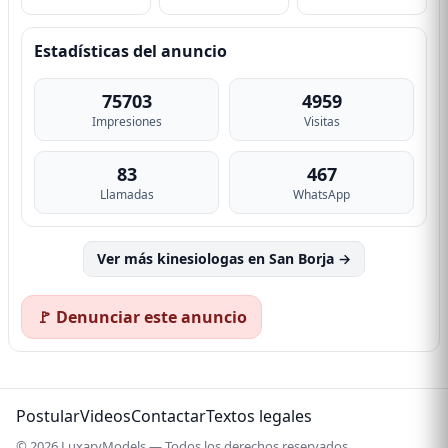
Estadísticas del anuncio
75703
4959
Impresiones
Visitas
83
467
Llamadas
WhatsApp
Ver más kinesiologas en San Borja →
🚩 Denunciar este anuncio
Postular
Videos
Contactar
Textos legales
© 2026 LuxaryModels — Todos los derechos reservados.