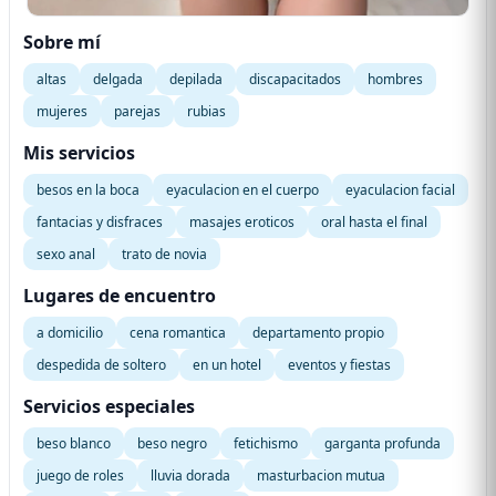
Sobre mí
altas
delgada
depilada
discapacitados
hombres
mujeres
parejas
rubias
Mis servicios
besos en la boca
eyaculacion en el cuerpo
eyaculacion facial
fantacias y disfraces
masajes eroticos
oral hasta el final
sexo anal
trato de novia
Lugares de encuentro
a domicilio
cena romantica
departamento propio
despedida de soltero
en un hotel
eventos y fiestas
Servicios especiales
beso blanco
beso negro
fetichismo
garganta profunda
juego de roles
lluvia dorada
masturbacion mutua