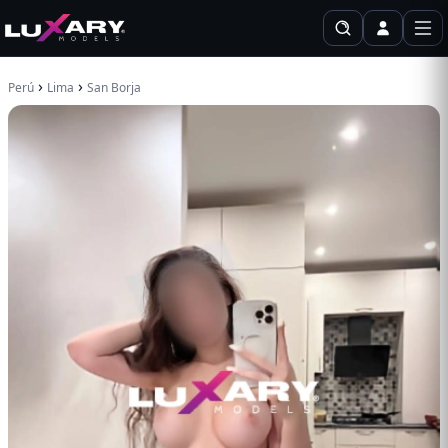
›
›
Perú
Lima
San Borja