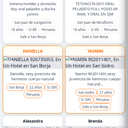
Ximena hoteles y domicilio
TETONCITA DOY ORAL
doy oral peladito y ducha
PELADITO FULL POSES 69
juntos
ANAL Y ORAL EN SJM
San Juan de Lurigancho
San Juan de Miraflores
18 años
S/ 80
Peruana
18 años
S/ 80
Peruana
Sale a San Borja
Sale a San Borja
DANIELLA
YASMIN
TOP
TOP
Daniella, sexy jovencita de
Yasmin 902011401,sexy
hermoso cuerpo natural
jovencita de hermoso cuerpo
natural...
San Borja
22 años
S/ 300
San Isidro
21 años
Peruana
S/ 300
Peruana
Sale a San Borja
Alexandra
Brenda