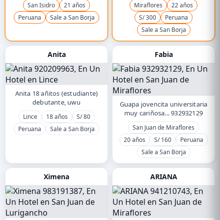
San Isidro
21 años
Miraflores
22 años
Peruana
Sale a San Borja
S/ 300
Peruana
Sale a San Borja
Anita
Fabia
Anita 18 añitos (estudiante)
debutante, uwu
Guapa jovencita universitaria
muy cariñosa... 932932129
Lince
18 años
S/ 80
San Juan de Miraflores
Peruana
Sale a San Borja
20 años
S/ 160
Peruana
Sale a San Borja
Ximena
ARIANA