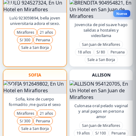
TOP
Nueva
Lulú 923059894, bella joven
universitaria adora el sexo.
Jovencita de piel suave hago
salidas a hostales y
Miraflores
21 años
videollama
S/ 300
Peruana
San Juan de Miraflores
Sale a San Borja
18 años
S/ 80
Peruana
Sale a San Borja
SOFIA
ALLISON
TOP
Sofia, kine de cuerpo
formadito ,me gusta el sexo
Culonasa oral pelado vaginal
y anal pagos en persona
Miraflores
21 años
amor
S/ 300
Peruana
San Juan de Miraflores
Sale a San Borja
19 años
S/ 100
Peruana