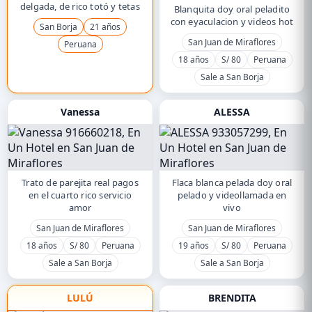
delgada, de rico totó y tetas
Blanquita doy oral peladito
con eyaculacion y videos hot
San Borja
21 años
San Juan de Miraflores
Peruana
18 años
S/ 80
Peruana
Sale a San Borja
Vanessa
ALESSA
Trato de parejita real pagos
Flaca blanca pelada doy oral
en el cuarto rico servicio
pelado y videollamada en
amor
vivo
San Juan de Miraflores
San Juan de Miraflores
18 años
S/ 80
Peruana
19 años
S/ 80
Peruana
Sale a San Borja
Sale a San Borja
LULÚ
BRENDITA