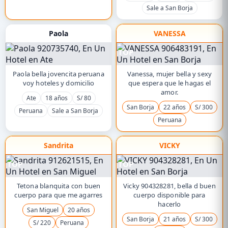
Sale a San Borja
Paola
VANESSA
TOP
Paola bella jovencita peruana
Vanessa, mujer bella y sexy
voy hoteles y domicilio
que espera que le hagas el
amor.
Ate
18 años
S/ 80
San Borja
22 años
S/ 300
Peruana
Sale a San Borja
Peruana
Sandrita
VICKY
TOP
TOP
Tetona blanquita con buen
Vicky 904328281, bella d buen
cuerpo para que me agarres
cuerpo disponible para
hacerlo
San Miguel
20 años
San Borja
21 años
S/ 300
S/ 220
Peruana