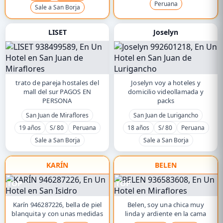
Peruana
Sale a San Borja
LISET
Joselyn
trato de pareja hostales del
Joselyn voy a hoteles y
mall del sur PAGOS EN
domicilio videollamada y
PERSONA
packs
San Juan de Miraflores
San Juan de Lurigancho
19 años
S/ 80
Peruana
18 años
S/ 80
Peruana
Sale a San Borja
Sale a San Borja
KARÍN
BELEN
TOP
TOP
Karín 946287226, bella de piel
Belen, soy una chica muy
blanquita y con unas medidas
linda y ardiente en la cama