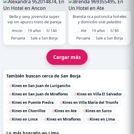
Bella y sexy jovencita super
Brenda rica potoncita hoteles
vip sin apuros trato de pareja
y domicilio oral peladito
Ancon
19 años
S/ 140
Ate
19 años
S/ 80
Peruana
Sale a San Borja
Peruana
Sale a San Borja
Cargar más
También buscan cerca de San Borja
Kines en San Juan de Lurigancho
Kines en San Juan de Miraflores
Kines en Villa El Salvador
Kines en Puente Piedra
Kines en Villa María del Triunfo
Kines en Chorrillos
Kines en Ate
Kines en Surco
Kines en Lince
Kines en Miraflores
Kines en Lima
Lo más buscado en Lima