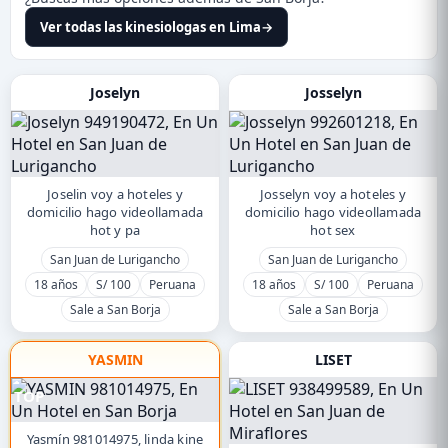
Ver todas las kinesiologas en Lima
→
Joselyn
Josselyn
Joselin voy a hoteles y
Josselyn voy a hoteles y
domicilio hago videollamada
domicilio hago videollamada
hot y pa
hot sex
San Juan de Lurigancho
San Juan de Lurigancho
18 años
S/ 100
Peruana
18 años
S/ 100
Peruana
Sale a San Borja
Sale a San Borja
YASMIN
LISET
TOP
Yasmín 981014975, linda kine