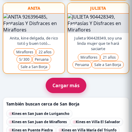
ANITA
JULIETA
TOP
TOP
Anita, kine delgada, de rico
Julieta 904428349, soy una
totó y buen totó...
linda mujer que te hará
saciarte
Miraflores
22 años
Miraflores
21 años
S/ 300
Peruana
Peruana
Sale a San Borja
Sale a San Borja
Cargar más
También buscan cerca de San Borja
Kines en San Juan de Lurigancho
Kines en San Juan de Miraflores
Kines en Villa El Salvador
Kines en Puente Piedra
Kines en Villa María del Triunfo