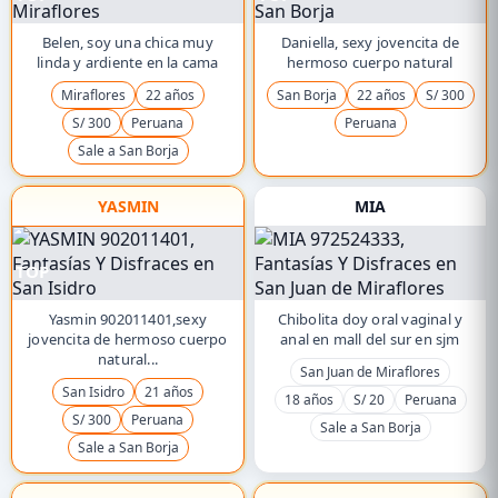
Belen, soy una chica muy
Daniella, sexy jovencita de
linda y ardiente en la cama
hermoso cuerpo natural
Miraflores
22 años
San Borja
22 años
S/ 300
S/ 300
Peruana
Peruana
Sale a San Borja
YASMIN
MIA
TOP
Yasmin 902011401,sexy
Chibolita doy oral vaginal y
jovencita de hermoso cuerpo
anal en mall del sur en sjm
natural...
San Juan de Miraflores
San Isidro
21 años
18 años
S/ 20
Peruana
S/ 300
Peruana
Sale a San Borja
Sale a San Borja