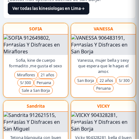
Ver todas las kinesiologas en Lima
→
SOFIA
VANESSA
TOP
TOP
Sofia, kine de cuerpo
Vanessa, mujer bella y sexy
formadito ,me gusta el sexo
que espera que le hagas el
amor.
Miraflores
21 años
San Borja
22 años
S/ 300
S/ 300
Peruana
Peruana
Sale a San Borja
Sandrita
VICKY
TOP
TOP
Tetona blanquita con buen
Vicky 904328281, bella d buen