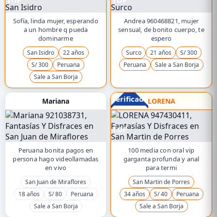
TOP
TOP
Sofía, linda mujer, esperando
Andrea 960468821, mujer
a un hombre q pueda
sensual, de bonito cuerpo, te
dominarme
espero
San Isidro
22 años
Surco
21 años
S/ 300
S/ 300
Peruana
Peruana
Sale a San Borja
Sale a San Borja
Verificado
Mariana
LORENA
TOP
Peruana bonita pagos en
100 media con oral vip
persona hago videollamadas
garganta profunda y anal
en vivo
para termi
San Juan de Miraflores
San Martin de Porres
18 años
S/ 80
Peruana
34 años
S/ 40
Peruana
Sale a San Borja
Sale a San Borja