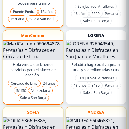
fogosa para ti amo
San Juan de Miraflores
Puente Piedra
18 años
18 años
S/ 20
Peruana
Peruana
Sale a San Borja
Sale a San Borja
MariCarmen
LORENA
TOP
Hola vine a dar buenos
Peladita hago oral vaginal y
servicios para el placer de
anal y videollamadas ricas
ocasión..
San Juan de Miraflores
Cercado de Lima
24 años
18 años
S/ 80
Peruana
S/ 150
Venezolana
Sale a San Borja
Sale a San Borja
SOFIA
ANDREA