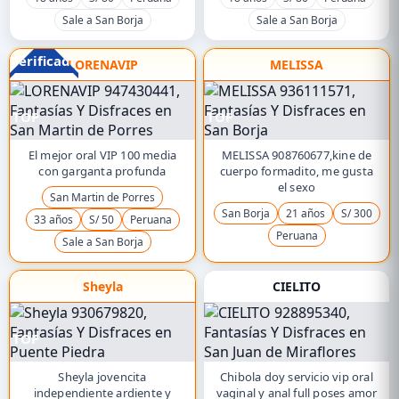
Sale a San Borja
Sale a San Borja
Verificado
LORENAVIP
MELISSA
TOP
TOP
El mejor oral VIP 100 media
MELISSA 908760677,kine de
con garganta profunda
cuerpo formadito, me gusta
el sexo
San Martin de Porres
San Borja
21 años
S/ 300
33 años
S/ 50
Peruana
Peruana
Sale a San Borja
Sheyla
CIELITO
TOP
Sheyla jovencita
Chibola doy servicio vip oral
independiente ardiente y
vaginal y anal full poses amor