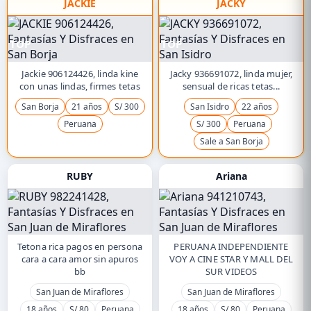
JACKIE
JACKY
TOP
TOP
Jackie 906124426, linda kine
Jacky 936691072, linda mujer,
con unas lindas, firmes tetas
sensual de ricas tetas...
San Borja
21 años
S/ 300
San Isidro
22 años
Peruana
S/ 300
Peruana
Sale a San Borja
RUBY
Ariana
Tetona rica pagos en persona
PERUANA INDEPENDIENTE
cara a cara amor sin apuros
VOY A CINE STAR Y MALL DEL
bb
SUR VIDEOS
San Juan de Miraflores
San Juan de Miraflores
18 años
S/ 80
Peruana
18 años
S/ 80
Peruana