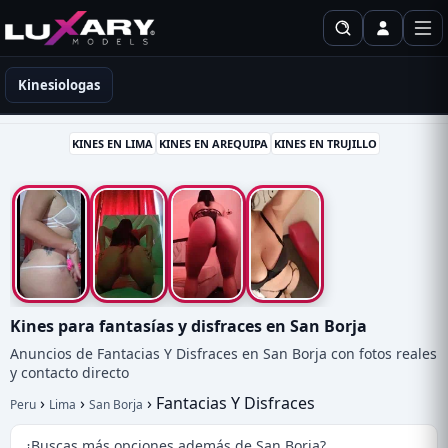
Kinesiólogas en Perú
Kinesiologas
KINES EN LIMA
KINES EN AREQUIPA
KINES EN TRUJILLO
Kines para fantasías y disfraces en San Borja
Anuncios de Fantacias Y Disfraces en San Borja con fotos reales
y contacto directo
›
›
›
Fantacias Y Disfraces
Peru
Lima
San Borja
¿Buscas más opciones además de San Borja?