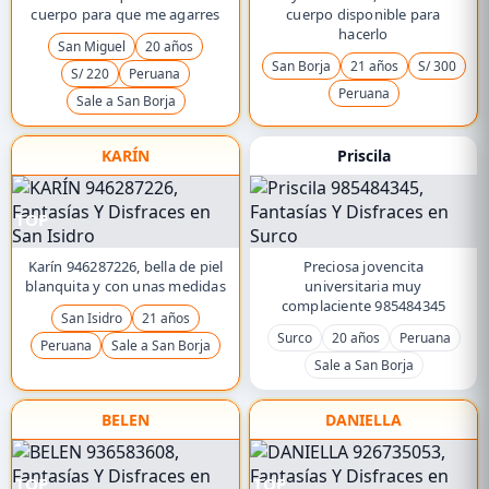
cuerpo para que me agarres
cuerpo disponible para
hacerlo
San Miguel
20 años
San Borja
21 años
S/ 300
S/ 220
Peruana
Peruana
Sale a San Borja
KARÍN
Priscila
TOP
Karín 946287226, bella de piel
Preciosa jovencita
blanquita y con unas medidas
universitaria muy
complaciente 985484345
San Isidro
21 años
Surco
20 años
Peruana
Peruana
Sale a San Borja
Sale a San Borja
BELEN
DANIELLA
TOP
TOP