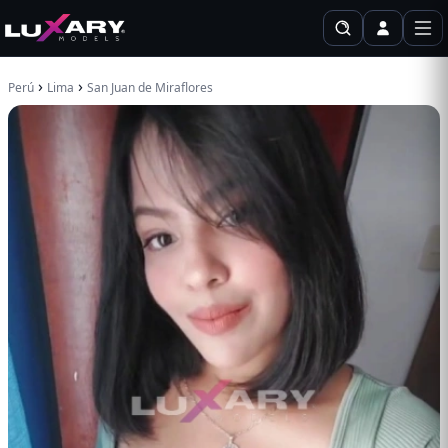
›
›
Perú
Lima
San Juan de Miraflores