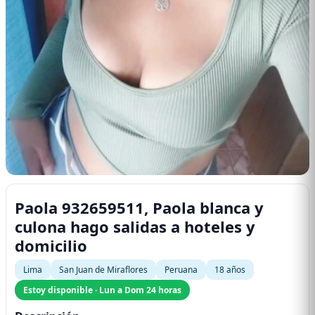
Paola 932659511, Paola blanca y
culona hago salidas a hoteles y
domicilio
Lima
San Juan de Miraflores
Peruana
18 años
Estoy disponible · Lun a Dom 24 horas