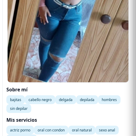
Sobre mí
bajitas
cabello negro
delgada
depilada
hombres
sin depilar
Mis servicios
actriz porno
oral con condon
oral natural
sexo anal