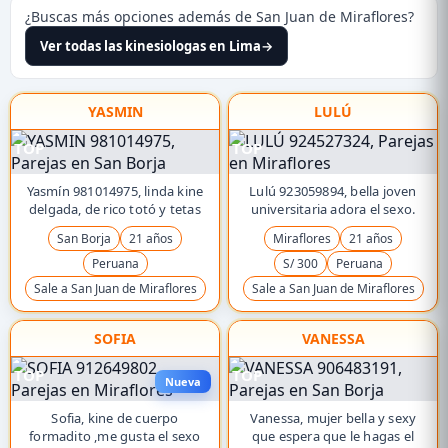
¿Buscas más opciones además de San Juan de Miraflores?
Ver todas las kinesiologas en Lima
→
YASMIN
LULÚ
TOP
TOP
Yasmín 981014975, linda kine
Lulú 923059894, bella joven
delgada, de rico totó y tetas
universitaria adora el sexo.
San Borja
21 años
Miraflores
21 años
Peruana
S/ 300
Peruana
Sale a San Juan de Miraflores
Sale a San Juan de Miraflores
SOFIA
VANESSA
TOP
TOP
Nueva
Sofia, kine de cuerpo
Vanessa, mujer bella y sexy
formadito ,me gusta el sexo
que espera que le hagas el