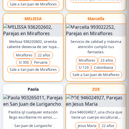
Sale a San Juan de Miraflores
MELISSA
Marcella
TOP
TOP
Melissa 936202602, sirenita
Servicio de calidad y máxima
caliente deseosa de ser tuya...
atención cumplo tus
fantasías.
Miraflores
22 años
Miraflores
23 años
S/ 300
Peruana
S/ 120
Colombiana
Sale a San Juan de Miraflores
Sale a San Juan de Miraflores
Paola
ZOE
TOP
Paolita sjl cualquier estación
Zoe 946024927, una chica que
llego escríbeme mi amor......
tiene un cuerpo escultural...
San Juan de Lurigancho
Jesus Maria
22 años