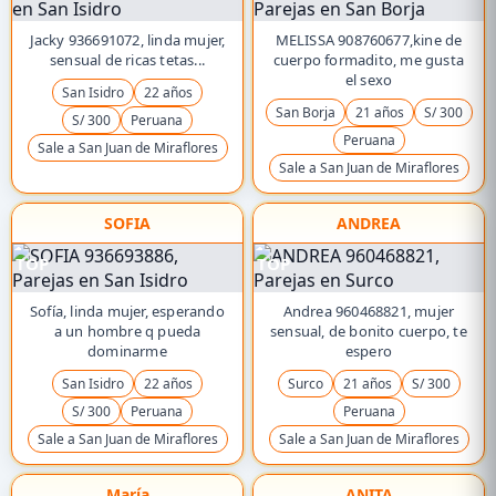
Jacky 936691072, linda mujer,
MELISSA 908760677,kine de
sensual de ricas tetas...
cuerpo formadito, me gusta
el sexo
San Isidro
22 años
San Borja
21 años
S/ 300
S/ 300
Peruana
Peruana
Sale a San Juan de Miraflores
Sale a San Juan de Miraflores
SOFIA
ANDREA
TOP
TOP
Sofía, linda mujer, esperando
Andrea 960468821, mujer
a un hombre q pueda
sensual, de bonito cuerpo, te
dominarme
espero
San Isidro
22 años
Surco
21 años
S/ 300
S/ 300
Peruana
Peruana
Sale a San Juan de Miraflores
Sale a San Juan de Miraflores
María
ANITA