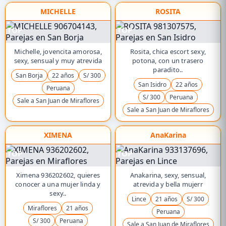
MICHELLE
ROSITA
TOP
TOP
Michelle, jovencita amorosa,
Rosita, chica escort sexy,
sexy, sensual y muy atrevida
potona, con un trasero
paradito..
San Borja
22 años
S/ 300
San Isidro
22 años
Peruana
S/ 300
Peruana
Sale a San Juan de Miraflores
Sale a San Juan de Miraflores
XIMENA
AnaKarina
TOP
TOP
Ximena 936202602, quieres
Anakarina, sexy, sensual,
conocer a una mujer linda y
atrevida y bella mujerr
sexy..
Lince
21 años
S/ 300
Miraflores
21 años
Peruana
S/ 300
Peruana
Sale a San Juan de Miraflores