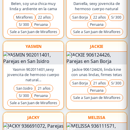
Belen, soy una chica muy
Daniella, sexy jovencita de
linda y ardiente en la cama
hermoso cuerpo natural
Miraflores
22 años
San Borja
22 años
S/ 300
S/ 300
Peruana
Peruana
Sale a San Juan de Miraflores
Sale a San Juan de Miraflores
YASMIN
JACKIE
TOP
TOP
Yasmin 902011401,sexy
Jackie 906124426, linda kine
jovencita de hermoso cuerpo
con unas lindas, firmes tetas
natural...
San Borja
21 años
S/ 300
San Isidro
21 años
Peruana
S/ 300
Peruana
Sale a San Juan de Miraflores
Sale a San Juan de Miraflores
JACKY
MELISSA
TOP
TOP