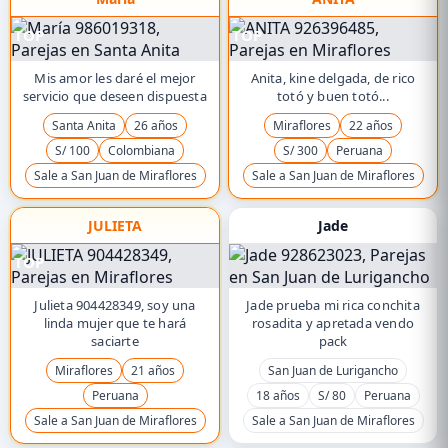
TOP
TOP
Mis amor les daré el mejor
Anita, kine delgada, de rico
servicio que deseen dispuesta
totó y buen totó...
Santa Anita
26 años
Miraflores
22 años
S/ 100
Colombiana
S/ 300
Peruana
Sale a San Juan de Miraflores
Sale a San Juan de Miraflores
JULIETA
Jade
TOP
Julieta 904428349, soy una
Jade prueba mi rica conchita
linda mujer que te hará
rosadita y apretada vendo
saciarte
pack
Miraflores
21 años
San Juan de Lurigancho
Peruana
18 años
S/ 80
Peruana
Sale a San Juan de Miraflores
Sale a San Juan de Miraflores