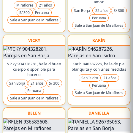
amor.
Miraflores
21 años
San Borja
22 años
S/ 300
S/ 300
Peruana
Peruana
Sale a San Juan de Miraflores
Sale a San Juan de Miraflores
VICKY
KARÍN
TOP
TOP
Vicky 904328281, bella d buen
Karín 946287226, bella de piel
cuerpo disponible para
blanquita y con unas medidas
hacerlo
San Isidro
21 años
San Borja
21 años
S/ 300
Peruana
Peruana
Sale a San Juan de Miraflores
Sale a San Juan de Miraflores
BELEN
DANIELLA
TOP
TOP