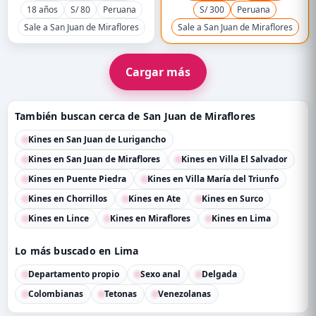
18 años
S/ 80
Peruana
S/ 300
Peruana
Sale a San Juan de Miraflores
Sale a San Juan de Miraflores
Cargar más
También buscan cerca de San Juan de Miraflores
Kines en San Juan de Lurigancho
Kines en San Juan de Miraflores
Kines en Villa El Salvador
Kines en Puente Piedra
Kines en Villa María del Triunfo
Kines en Chorrillos
Kines en Ate
Kines en Surco
Kines en Lince
Kines en Miraflores
Kines en Lima
Lo más buscado en Lima
Departamento propio
Sexo anal
Delgada
Colombianas
Tetonas
Venezolanas