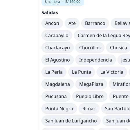
Una hora — S/ 160.00
Salidas
Ancon
Ate
Barranco
Bellavi
Carabayllo
Carmen de la Legua Re
Chaclacayo
Chorrillos
Chosica
El Agustino
Independencia
Jes
La Perla
La Punta
La Victoria
Magdalena
MegaPlaza
Miraflo
Pucusana
Pueblo Libre
Puente 
Punta Negra
Rimac
San Bartol
San Juan de Lurigancho
San Juan d