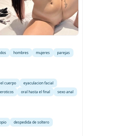
ados
hombres
mujeres
parejas
 el cuerpo
eyaculacion facial
eroticos
oral hasta el final
sexo anal
opio
despedida de soltero