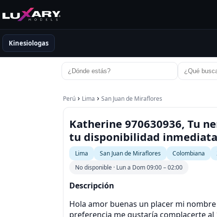
Kinesiologas
›
›
Perú
Lima
San Juan de Miraflores
Katherine 970630936, Tu nen
tu disponibilidad inmediat
Lima
San Juan de Miraflores
Colombiana
No disponible · Lun a Dom 09:00 – 02:00
Descripción
Hola amor buenas un placer mi nombre e
preferencia me gustaría complacerte al