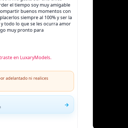
rder el tiempo soy muy amigable
compartir buenos momentos con
placerlos siempre al 100% y ser la
 y todo lo que se les ocurra amor
igo muy pronto para
raste en LuxaryModels.
or adelantado ni realices
→
m