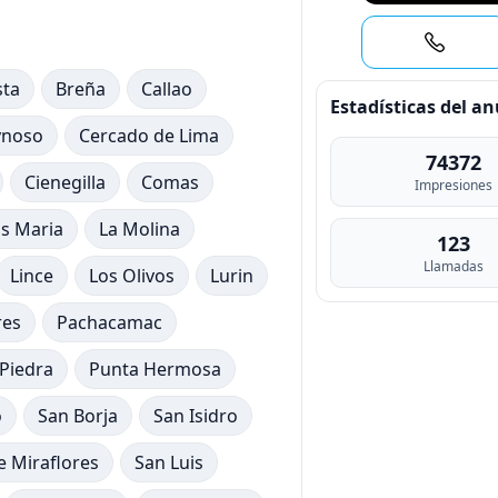
sta
Breña
Callao
Estadísticas del a
ynoso
Cercado de Lima
74372
Cienegilla
Comas
Impresiones
us Maria
La Molina
123
Llamadas
Lince
Los Olivos
Lurin
res
Pachacamac
Piedra
Punta Hermosa
o
San Borja
San Isidro
e Miraflores
San Luis