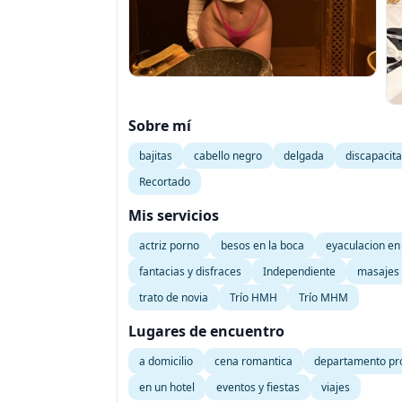
Sobre mí
bajitas
cabello negro
delgada
discapacit
Recortado
Mis servicios
actriz porno
besos en la boca
eyaculacion en
fantacias y disfraces
Independiente
masajes 
trato de novia
Trío HMH
Trío MHM
Lugares de encuentro
a domicilio
cena romantica
departamento pr
en un hotel
eventos y fiestas
viajes