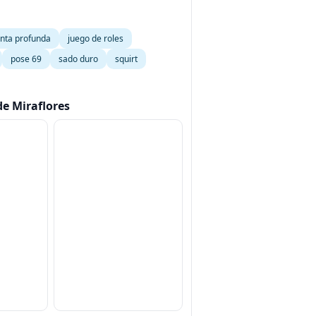
nta profunda
juego de roles
pose 69
sado duro
squirt
de Miraflores