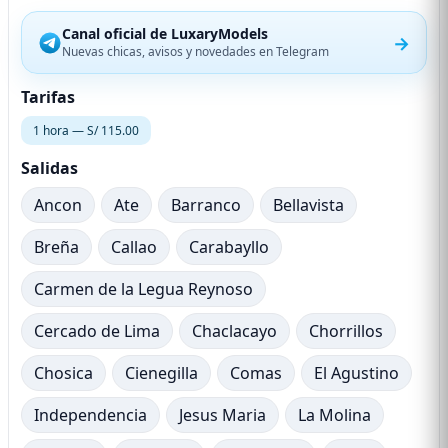
Canal oficial de LuxaryModels
→
Nuevas chicas, avisos y novedades en Telegram
Tarifas
1 hora — S/ 115.00
Salidas
Ancon
Ate
Barranco
Bellavista
Breña
Callao
Carabayllo
Carmen de la Legua Reynoso
Cercado de Lima
Chaclacayo
Chorrillos
Chosica
Cienegilla
Comas
El Agustino
Independencia
Jesus Maria
La Molina