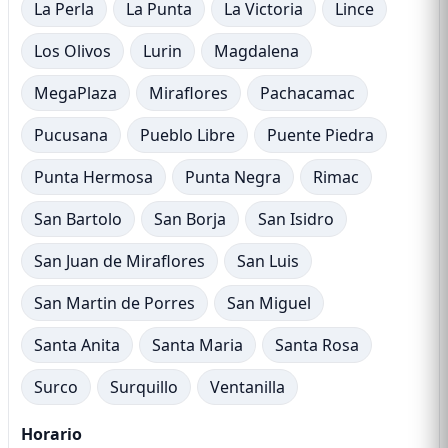
La Perla
La Punta
La Victoria
Lince
Los Olivos
Lurin
Magdalena
MegaPlaza
Miraflores
Pachacamac
Pucusana
Pueblo Libre
Puente Piedra
Punta Hermosa
Punta Negra
Rimac
San Bartolo
San Borja
San Isidro
San Juan de Miraflores
San Luis
San Martin de Porres
San Miguel
Santa Anita
Santa Maria
Santa Rosa
Surco
Surquillo
Ventanilla
Horario