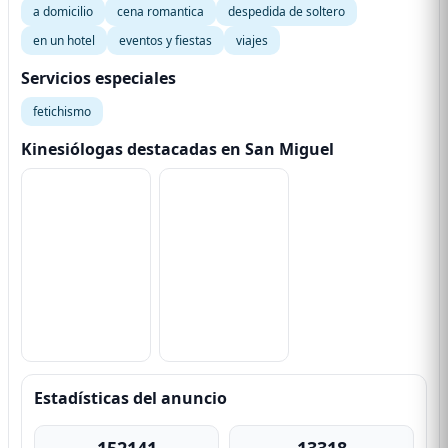
a domicilio
cena romantica
despedida de soltero
en un hotel
eventos y fiestas
viajes
Servicios especiales
fetichismo
Kinesiólogas destacadas en San Miguel
Estadísticas del anuncio
152141
13318