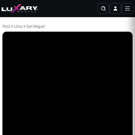
›
›
Perú
Lima
San Miguel