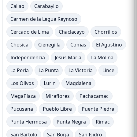
Callao
Carabayllo
Carmen de la Legua Reynoso
Cercado de Lima
Chaclacayo
Chorrillos
Chosica
Cienegilla
Comas
El Agustino
Independencia
Jesus Maria
La Molina
La Perla
La Punta
La Victoria
Lince
Los Olivos
Lurin
Magdalena
MegaPlaza
Miraflores
Pachacamac
Pucusana
Pueblo Libre
Puente Piedra
Punta Hermosa
Punta Negra
Rimac
San Bartolo
San Borja
San Isidro