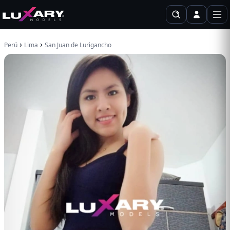
›
›
Perú
Lima
San Juan de Lurigancho