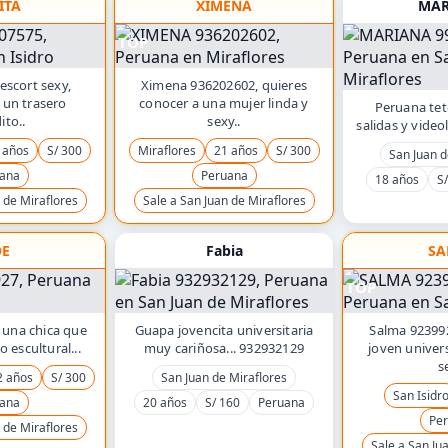
ITA
XIMENA
MAR
TOP
 escort sexy,
Ximena 936202602, quieres
 un trasero
conocer a una mujer linda y
Peruana tet
ito..
sexy..
salidas y vide
 años
S/ 300
Miraflores
21 años
S/ 300
San Juan d
ana
Peruana
18 años
S/
 de Miraflores
Sale a San Juan de Miraflores
OE
Fabia
SA
TOP
 una chica que
Guapa jovencita universitaria
Salma 923992
 escultural...
muy cariñosa... 932932129
joven univers
s
2 años
S/ 300
San Juan de Miraflores
San Isidr
ana
20 años
S/ 160
Peruana
Pe
 de Miraflores
Sale a San Ju