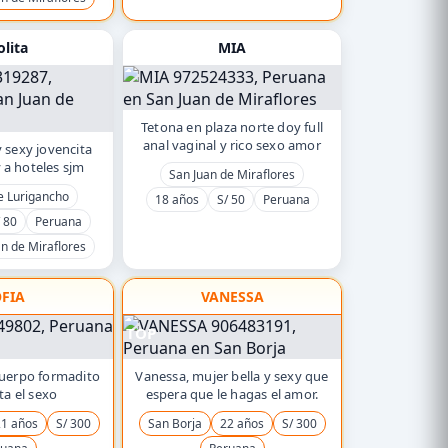
olita
MIA
Tetona en plaza norte doy full
anal vaginal y rico sexo amor
y sexy jovencita
 a hoteles sjm
San Juan de Miraflores
e Lurigancho
18 años
S/ 50
Peruana
 80
Peruana
an de Miraflores
FIA
VANESSA
TOP
 cuerpo formadito
Vanessa, mujer bella y sexy que
ta el sexo
espera que le hagas el amor.
1 años
S/ 300
San Borja
22 años
S/ 300