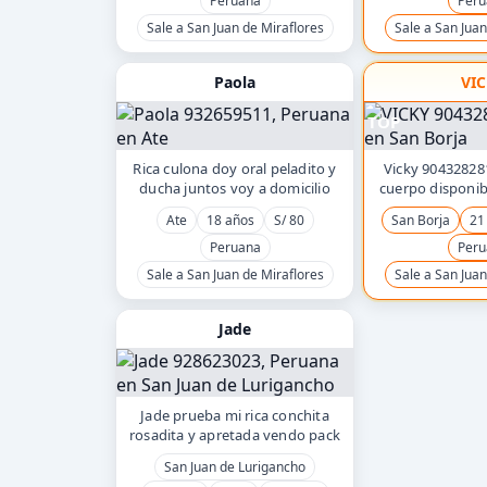
Peruana
Peru
Sale a San Juan de Miraflores
Sale a San Juan
Paola
VI
TOP
Rica culona doy oral peladito y
Vicky 904328281
ducha juntos voy a domicilio
cuerpo disponib
Ate
18 años
S/ 80
San Borja
21
Peruana
Peru
Sale a San Juan de Miraflores
Sale a San Juan
Jade
Jade prueba mi rica conchita
rosadita y apretada vendo pack
San Juan de Lurigancho