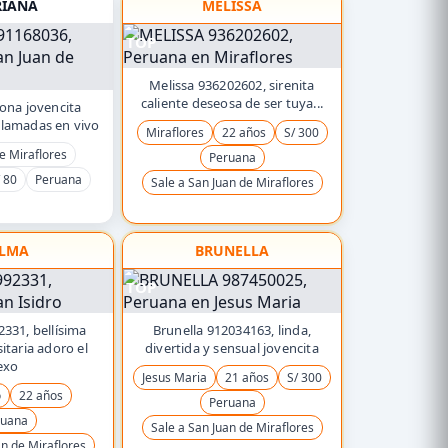
IANA
MELISSA
TOP
Melissa 936202602, sirenita
caliente deseosa de ser tuya...
ona jovencita
ollamadas en vivo
Miraflores
22 años
S/ 300
e Miraflores
Peruana
 80
Peruana
Sale a San Juan de Miraflores
LMA
BRUNELLA
TOP
331, bellísima
Brunella 912034163, linda,
itaria adoro el
divertida y sensual jovencita
exo
Jesus Maria
21 años
S/ 300
o
22 años
Peruana
ruana
Sale a San Juan de Miraflores
an de Miraflores