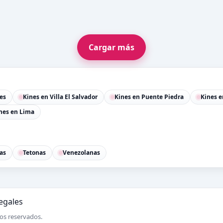
Cargar más
es
Kines en Villa El Salvador
Kines en Puente Piedra
Kines e
nes en Lima
as
Tetonas
Venezolanas
legales
os reservados.