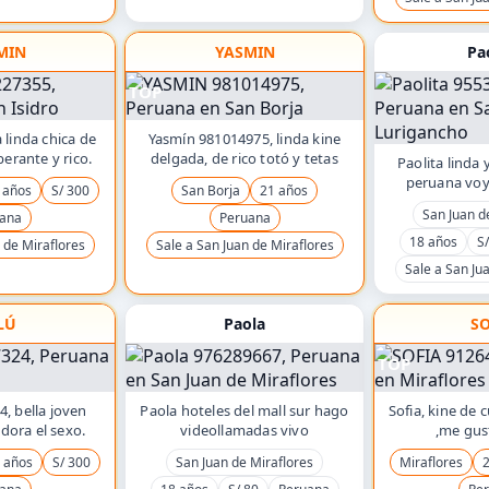
MIN
YASMIN
Pa
TOP
 linda chica de
Yasmín 981014975, linda kine
erante y rico.
delgada, de rico totó y tetas
Paolita linda 
peruana voy
 años
S/ 300
San Borja
21 años
San Juan d
ana
Peruana
18 años
S/
 de Miraflores
Sale a San Juan de Miraflores
Sale a San Ju
LÚ
Paola
SO
TOP
, bella joven
Paola hoteles del mall sur hago
Sofia, kine de
adora el sexo.
videollamadas vivo
,me gus
 años
S/ 300
San Juan de Miraflores
Miraflores
2