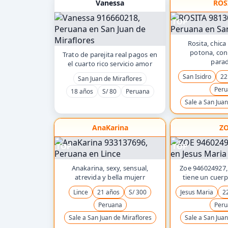
Vanessa
ROS
TOP
Rosita, chica
potona, con
Trato de parejita real pagos en
parad
el cuarto rico servicio amor
San Isidro
22
San Juan de Miraflores
Peru
18 años
S/ 80
Peruana
Sale a San Juan
AnaKarina
Z
TOP
TOP
Anakarina, sexy, sensual,
Zoe 946024927,
atrevida y bella mujerr
tiene un cuerpo
Lince
21 años
S/ 300
Jesus Maria
2
Peruana
Peru
Sale a San Juan de Miraflores
Sale a San Juan