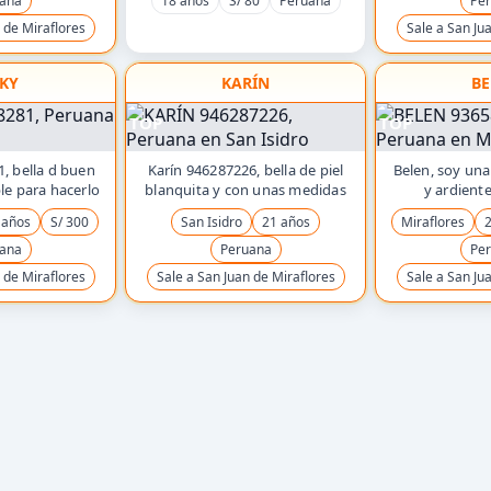
ana
18 años
S/ 80
Peruana
Pe
 de Miraflores
Sale a San Ju
CKY
KARÍN
BE
TOP
TOP
, bella d buen
Karín 946287226, bella de piel
Belen, soy una
le para hacerlo
blanquita y con unas medidas
y ardient
 años
S/ 300
San Isidro
21 años
Miraflores
2
ana
Peruana
Pe
 de Miraflores
Sale a San Juan de Miraflores
Sale a San Ju