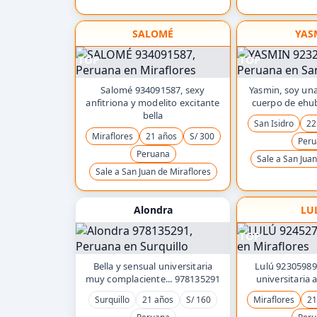
SALOMÉ
YAS
TOP
TOP
Salomé 934091587, sexy
Yasmin, soy una
anfitriona y modelito excitante
cuerpo de ehub
bella
San Isidro
22
Miraflores
21 años
S/ 300
Peru
Peruana
Sale a San Juan
Sale a San Juan de Miraflores
Alondra
LU
TOP
Bella y sensual universitaria
Lulú 923059894
muy complaciente... 978135291
universitaria 
Surquillo
21 años
S/ 160
Miraflores
21