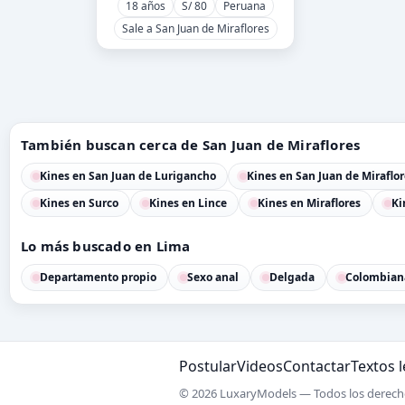
18 años
S/ 80
Peruana
Sale a San Juan de Miraflores
También buscan cerca de San Juan de Miraflores
Kines en San Juan de Lurigancho
Kines en San Juan de Miraflor
Kines en Surco
Kines en Lince
Kines en Miraflores
Ki
Lo más buscado en Lima
Departamento propio
Sexo anal
Delgada
Colombian
Postular
Videos
Contactar
Textos 
© 2026 LuxaryModels — Todos los derech