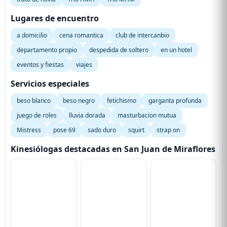
Lugares de encuentro
a domicilio
cena romantica
club de intercanbio
departamento propio
despedida de soltero
en un hotel
eventos y fiestas
viajes
Servicios especiales
beso blanco
beso negro
fetichismo
garganta profunda
juego de roles
lluvia dorada
masturbacion mutua
Mistress
pose 69
sado duro
squirt
strap on
Kinesiólogas destacadas en San Juan de Miraflores