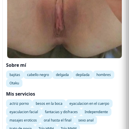
Sobre mí
bajitas
cabello negro
delgada
depilada
hombres
Otaku
Mis servicios
actriz porno
besos en la boca
eyaculacion en el cuerpo
eyaculacion facial
fantacias y disfraces
Independiente
masajes eroticos
oral hasta el final
sexo anal
trato de novia
Trío HMH
Trío MHM