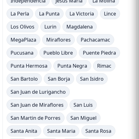
Independencia
Jesus Maria
La Molina
La Perla
La Punta
La Victoria
Lince
Los Olivos
Lurin
Magdalena
MegaPlaza
Miraflores
Pachacamac
Pucusana
Pueblo Libre
Puente Piedra
Punta Hermosa
Punta Negra
Rimac
San Bartolo
San Borja
San Isidro
San Juan de Lurigancho
San Juan de Miraflores
San Luis
San Martin de Porres
San Miguel
Santa Anita
Santa Maria
Santa Rosa