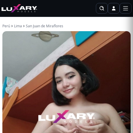
›
›
Perú
Lima
San Juan de Miraflores