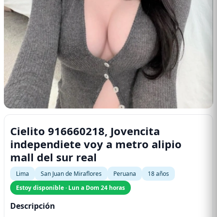
Cielito 916660218, Jovencita
independiete voy a metro alipio
mall del sur real
Lima
San Juan de Miraflores
Peruana
18 años
Estoy disponible · Lun a Dom 24 horas
Descripción