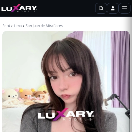
›
›
Perú
Lima
San Juan de Miraflores