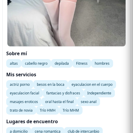
Sobre mí
altas
cabello negro
depilada
Fitness
hombres
Mis servicios
actriz porno
besos en la boca
eyaculacion en el cuerpo
eyaculacion facial
fantacias y disfraces
Independiente
masajes eroticos
oral hasta el final
sexo anal
trato de novia
Trío HMH
Trío MHM
Lugares de encuentro
a domicilio
cena romantica
club de intercanbio