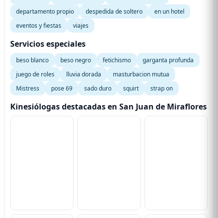
departamento propio
despedida de soltero
en un hotel
eventos y fiestas
viajes
Servicios especiales
beso blanco
beso negro
fetichismo
garganta profunda
juego de roles
lluvia dorada
masturbacion mutua
Mistress
pose 69
sado duro
squirt
strap on
Kinesiólogas destacadas en San Juan de Miraflores