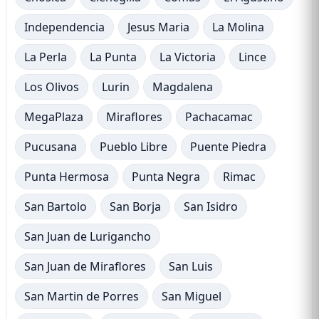
Independencia
Jesus Maria
La Molina
La Perla
La Punta
La Victoria
Lince
Los Olivos
Lurin
Magdalena
MegaPlaza
Miraflores
Pachacamac
Pucusana
Pueblo Libre
Puente Piedra
Punta Hermosa
Punta Negra
Rimac
San Bartolo
San Borja
San Isidro
San Juan de Lurigancho
San Juan de Miraflores
San Luis
San Martin de Porres
San Miguel