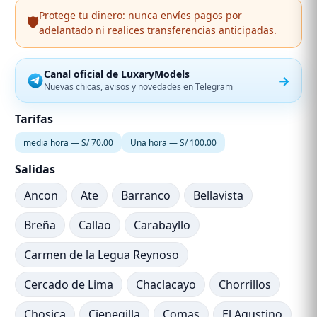
Protege tu dinero: nunca envíes pagos por
🛡️
adelantado ni realices transferencias anticipadas.
Canal oficial de LuxaryModels
→
Nuevas chicas, avisos y novedades en Telegram
Tarifas
media hora — S/ 70.00
Una hora — S/ 100.00
Salidas
Ancon
Ate
Barranco
Bellavista
Breña
Callao
Carabayllo
Carmen de la Legua Reynoso
Cercado de Lima
Chaclacayo
Chorrillos
Chosica
Cienegilla
Comas
El Agustino