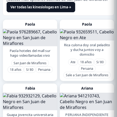
Ver todas las kinesiologas en Lima
→
Paola
Paola
Rica culona doy oral peladito
y ducha juntos voy a
Paola hoteles del mall sur
domicilio
hago videollamadas vivo
Ate
18 años
S/ 80
San Juan de Miraflores
Peruana
18 años
S/ 80
Peruana
Sale a San Juan de Miraflores
Fabia
Ariana
Guapa jovencita universitaria
PERUANA INDEPENDIENTE