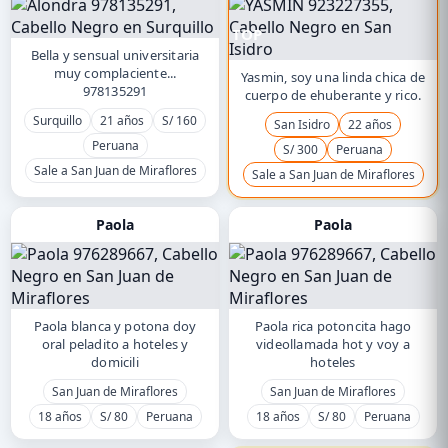
TOP
Bella y sensual universitaria
muy complaciente...
Yasmin, soy una linda chica de
978135291
cuerpo de ehuberante y rico.
Surquillo
21 años
S/ 160
San Isidro
22 años
Peruana
S/ 300
Peruana
Sale a San Juan de Miraflores
Sale a San Juan de Miraflores
Paola
Paola
Paola blanca y potona doy
Paola rica potoncita hago
oral peladito a hoteles y
videollamada hot y voy a
domicili
hoteles
San Juan de Miraflores
San Juan de Miraflores
18 años
S/ 80
Peruana
18 años
S/ 80
Peruana