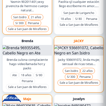
Yasmin 902011401,sexy
Paolita sjl cualquier estación
jovencita de hermoso cuerpo
llego escríbeme mi amor......
natural...
San Juan de Lurigancho
San Isidro
21 años
18 años
S/ 80
Peruana
S/ 300
Peruana
Sale a San Juan de Miraflores
Sale a San Juan de Miraflores
Brenda
JACKY
TOP
Brenda culona complaciente
Jacky 936691072, linda mujer,
hago videollamada hot y
sensual de ricas tetas...
packs
San Isidro
22 años
Ate
18 años
S/ 80
S/ 300
Peruana
Peruana
Sale a San Juan de Miraflores
Sale a San Juan de Miraflores
Verificado
Majo
Joselyn