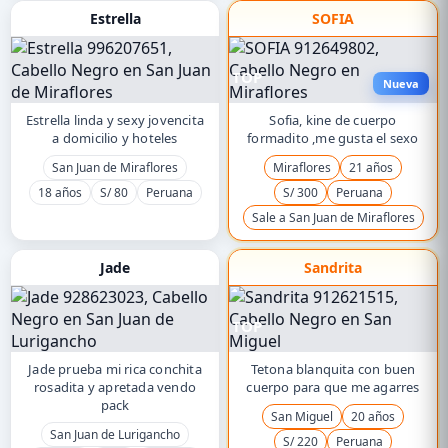
Estrella
SOFIA
TOP
Nueva
Estrella linda y sexy jovencita
Sofia, kine de cuerpo
a domicilio y hoteles
formadito ,me gusta el sexo
San Juan de Miraflores
Miraflores
21 años
18 años
S/ 80
Peruana
S/ 300
Peruana
Sale a San Juan de Miraflores
Jade
Sandrita
TOP
Jade prueba mi rica conchita
Tetona blanquita con buen
rosadita y apretada vendo
cuerpo para que me agarres
pack
San Miguel
20 años
San Juan de Lurigancho
S/ 220
Peruana