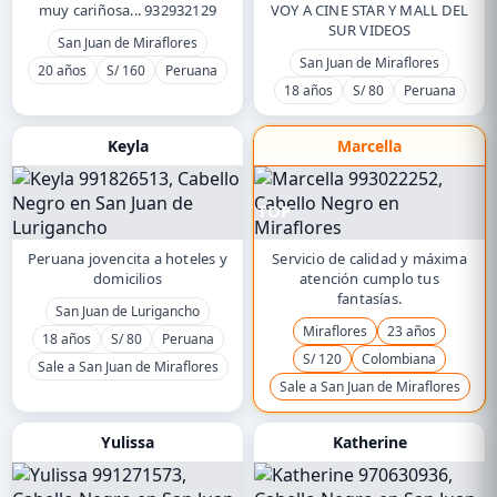
muy cariñosa... 932932129
VOY A CINE STAR Y MALL DEL
SUR VIDEOS
San Juan de Miraflores
San Juan de Miraflores
20 años
S/ 160
Peruana
18 años
S/ 80
Peruana
Keyla
Marcella
TOP
Peruana jovencita a hoteles y
Servicio de calidad y máxima
domicilios
atención cumplo tus
fantasías.
San Juan de Lurigancho
Miraflores
23 años
18 años
S/ 80
Peruana
S/ 120
Colombiana
Sale a San Juan de Miraflores
Sale a San Juan de Miraflores
Yulissa
Katherine