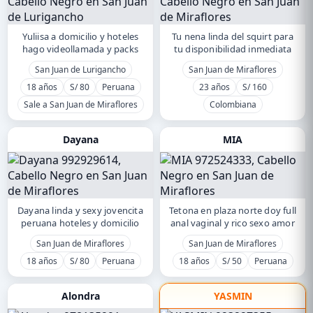
Yuliisa a domicilio y hoteles
Tu nena linda del squirt para
hago videollamada y packs
tu disponibilidad inmediata
San Juan de Lurigancho
San Juan de Miraflores
18 años
S/ 80
Peruana
23 años
S/ 160
Sale a San Juan de Miraflores
Colombiana
Dayana
MIA
Dayana linda y sexy jovencita
Tetona en plaza norte doy full
peruana hoteles y domicilio
anal vaginal y rico sexo amor
San Juan de Miraflores
San Juan de Miraflores
18 años
S/ 80
Peruana
18 años
S/ 50
Peruana
Alondra
YASMIN