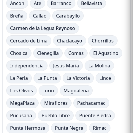
Ancon
Ate
Barranco
Bellavista
Breña
Callao
Carabayllo
Carmen de la Legua Reynoso
Cercado de Lima
Chaclacayo
Chorrillos
Chosica
Cienegilla
Comas
El Agustino
Independencia
Jesus Maria
La Molina
La Perla
La Punta
La Victoria
Lince
Los Olivos
Lurin
Magdalena
MegaPlaza
Miraflores
Pachacamac
Pucusana
Pueblo Libre
Puente Piedra
Punta Hermosa
Punta Negra
Rimac