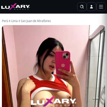
›
›
Perú
Lima
San Juan de Miraflores