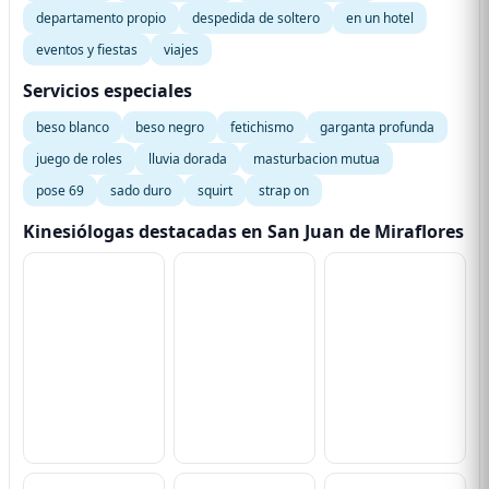
departamento propio
despedida de soltero
en un hotel
eventos y fiestas
viajes
Servicios especiales
beso blanco
beso negro
fetichismo
garganta profunda
juego de roles
lluvia dorada
masturbacion mutua
pose 69
sado duro
squirt
strap on
Kinesiólogas destacadas en San Juan de Miraflores