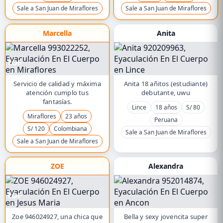
Sale a San Juan de Miraflores
Sale a San Juan de Miraflores
Marcella
Anita
TOP
Servicio de calidad y máxima
Anita 18 añitos (estudiante)
atención cumplo tus
debutante, uwu
fantasías.
Lince
18 años
S/ 80
Miraflores
23 años
Peruana
S/ 120
Colombiana
Sale a San Juan de Miraflores
Sale a San Juan de Miraflores
ZOE
Alexandra
TOP
Zoe 946024927, una chica que
Bella y sexy jovencita super