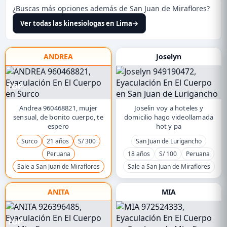
¿Buscas más opciones además de San Juan de Miraflores?
Ver todas las kinesiologas en Lima
→
ANDREA
Joselyn
TOP
Andrea 960468821, mujer
Joselin voy a hoteles y
sensual, de bonito cuerpo, te
domicilio hago videollamada
espero
hot y pa
Surco
21 años
S/ 300
San Juan de Lurigancho
Peruana
18 años
S/ 100
Peruana
Sale a San Juan de Miraflores
Sale a San Juan de Miraflores
ANITA
MIA
TOP