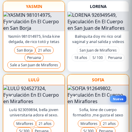
YASMIN
LORENA
TOP
Yasmín 981014975, linda kine
Balnquita doy mi rico oral
delgada, de rico totó y tetas
vaginal y anal salida y videos
San Borja
21 años
San Juan de Miraflores
Peruana
18 años
S/ 100
Peruana
Sale a San Juan de Miraflores
LULÚ
SOFIA
TOP
TOP
Nueva
Lulú 923059894, bella joven
Sofia, kine de cuerpo
universitaria adora el sexo.
formadito ,me gusta el sexo
Miraflores
21 años
Miraflores
21 años
S/ 300
Peruana
S/ 300
Peruana