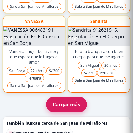
Sale a San Juan de Miraflores
Sale a San Juan de Miraflores
VANESSA
Sandrita
TOP
TOP
Vanessa, mujer bella y sexy
Tetona blanquita con buen
que espera que le hagas el
cuerpo para que me agarres
amor.
San Miguel
20 años
San Borja
22 años
S/ 300
S/ 220
Peruana
Peruana
Sale a San Juan de Miraflores
Sale a San Juan de Miraflores
Cargar más
También buscan cerca de San Juan de Miraflores
Kines en San Juan de Lurigancho