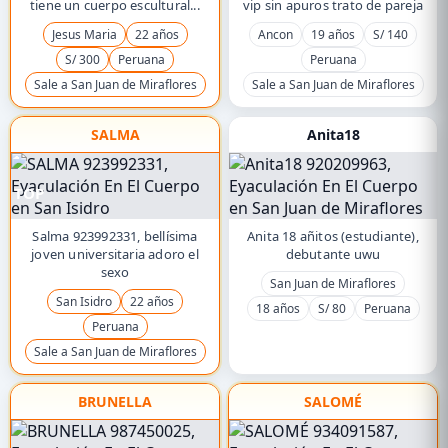
tiene un cuerpo escultural...
vip sin apuros trato de pareja
Jesus Maria
22 años
Ancon
19 años
S/ 140
S/ 300
Peruana
Peruana
Sale a San Juan de Miraflores
Sale a San Juan de Miraflores
SALMA
Anita18
TOP
Salma 923992331, bellísima
Anita 18 añitos (estudiante),
joven universitaria adoro el
debutante uwu
sexo
San Juan de Miraflores
San Isidro
22 años
18 años
S/ 80
Peruana
Peruana
Sale a San Juan de Miraflores
BRUNELLA
SALOMÉ