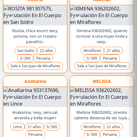
TOP
TOP
Rosita, chica escort sexy,
Ximena 936202602, quieres
potona, con un trasero
conocer a una mujer linda y
paradito..
sexy..
San Isidro
22 años
Miraflores
21 años
S/ 300
Peruana
S/ 300
Peruana
Sale a San Juan de Miraflores
Sale a San Juan de Miraflores
AnaKarina
MELISSA
TOP
TOP
Anakarina, sexy, sensual,
Melissa 936202602, sirenita
atrevida y bella mujerr
caliente deseosa de ser tuya...
Lince
21 años
S/ 300
Miraflores
22 años
Peruana
S/ 300
Peruana