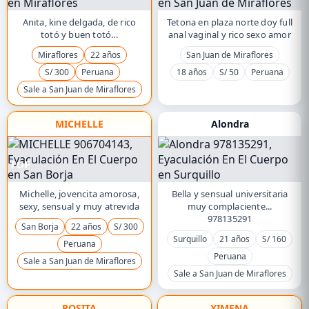
Anita, kine delgada, de rico
Tetona en plaza norte doy full
totó y buen totó...
anal vaginal y rico sexo amor
Miraflores
22 años
San Juan de Miraflores
S/ 300
Peruana
18 años
S/ 50
Peruana
Sale a San Juan de Miraflores
MICHELLE
Alondra
TOP
Michelle, jovencita amorosa,
Bella y sensual universitaria
sexy, sensual y muy atrevida
muy complaciente...
978135291
San Borja
22 años
S/ 300
Surquillo
21 años
S/ 160
Peruana
Peruana
Sale a San Juan de Miraflores
Sale a San Juan de Miraflores
ROSITA
XIMENA