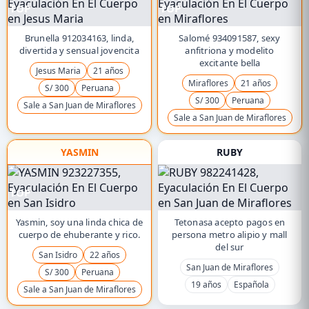
TOP
TOP
Brunella 912034163, linda,
Salomé 934091587, sexy
divertida y sensual jovencita
anfitriona y modelito
excitante bella
Jesus Maria
21 años
Miraflores
21 años
S/ 300
Peruana
S/ 300
Peruana
Sale a San Juan de Miraflores
Sale a San Juan de Miraflores
YASMIN
RUBY
TOP
Yasmin, soy una linda chica de
Tetonasa acepto pagos en
cuerpo de ehuberante y rico.
persona metro alipio y mall
del sur
San Isidro
22 años
San Juan de Miraflores
S/ 300
Peruana
19 años
Española
Sale a San Juan de Miraflores