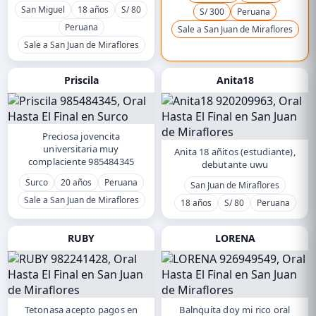
San Miguel
18 años
S/ 80
S/ 300
Peruana
Peruana
Sale a San Juan de Miraflores
Sale a San Juan de Miraflores
Priscila
Anita18
Preciosa jovencita
universitaria muy
Anita 18 añitos (estudiante),
complaciente 985484345
debutante uwu
Surco
20 años
Peruana
San Juan de Miraflores
Sale a San Juan de Miraflores
18 años
S/ 80
Peruana
RUBY
LORENA
Tetonasa acepto pagos en
Balnquita doy mi rico oral