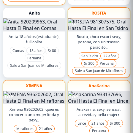
Anita
ROSITA
TOP
Anita 18 añitos (estudiante),
Rosita, chica escort sexy,
full colita
potona, con un trasero
paradito..
Comas
18 años
S/ 80
San Isidro
22 años
Peruana
S/ 300
Peruana
Sale a San Juan de Miraflores
Sale a San Juan de Miraflores
XIMENA
AnaKarina
TOP
TOP
Ximena 936202602, quieres
Anakarina, sexy, sensual,
conocer a una mujer linda y
atrevida y bella mujerr
sexy..
Lince
21 años
S/ 300
Miraflores
21 años
Peruana