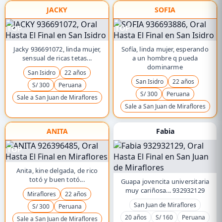
JACKY
SOFIA
TOP
TOP
Jacky 936691072, linda mujer,
Sofía, linda mujer, esperando
sensual de ricas tetas...
a un hombre q pueda
dominarme
San Isidro
22 años
San Isidro
22 años
S/ 300
Peruana
S/ 300
Peruana
Sale a San Juan de Miraflores
Sale a San Juan de Miraflores
ANITA
Fabia
TOP
Anita, kine delgada, de rico
totó y buen totó...
Guapa jovencita universitaria
muy cariñosa... 932932129
Miraflores
22 años
San Juan de Miraflores
S/ 300
Peruana
20 años
S/ 160
Peruana
Sale a San Juan de Miraflores