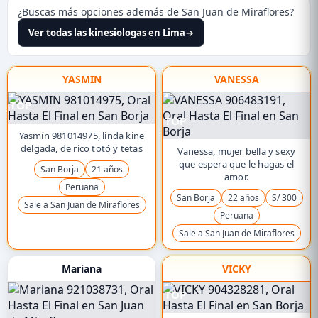
¿Buscas más opciones además de San Juan de Miraflores?
Ver todas las kinesiologas en Lima
→
YASMIN
VANESSA
TOP
TOP
Yasmín 981014975, linda kine
delgada, de rico totó y tetas
Vanessa, mujer bella y sexy
que espera que le hagas el
San Borja
21 años
amor.
Peruana
San Borja
22 años
S/ 300
Sale a San Juan de Miraflores
Peruana
Sale a San Juan de Miraflores
Mariana
VICKY
TOP