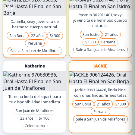
TOP
TOP
Yasmin 902011401,sexy
jovencita de hermoso cuerpo
Daniella, sexy jovencita de
natural...
hermoso cuerpo natural
San Isidro
21 años
San Borja
22 años
S/ 300
S/ 300
Peruana
Peruana
Sale a San Juan de Miraflores
Sale a San Juan de Miraflores
Katherine
JACKIE
TOP
Jackie 906124426, linda kine
con unas lindas, firmes tetas
Tu nena linda del squirt para
tu disponibilidad inmediata
San Borja
21 años
S/ 300
San Juan de Miraflores
Peruana
23 años
S/ 160
Sale a San Juan de Miraflores
Colombiana