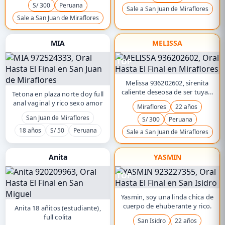
S/ 300
Peruana
Sale a San Juan de Miraflores
Sale a San Juan de Miraflores
MIA
MELISSA
TOP
Melissa 936202602, sirenita
caliente deseosa de ser tuya...
Tetona en plaza norte doy full
anal vaginal y rico sexo amor
Miraflores
22 años
San Juan de Miraflores
S/ 300
Peruana
18 años
S/ 50
Peruana
Sale a San Juan de Miraflores
Anita
YASMIN
TOP
Yasmin, soy una linda chica de
cuerpo de ehuberante y rico.
Anita 18 añitos (estudiante),
full colita
San Isidro
22 años