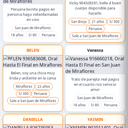
Vicky 904328281, bella d buen
cuerpo disponible para
Peruana bonita pagos en
hacerlo
persona hago videollamadas
en vivo
San Borja
21 años
S/ 300
San Juan de Miraflores
Peruana
18 años
S/ 80
Peruana
Sale a San Juan de Miraflores
BELEN
Vanessa
TOP
Belen, soy una chica muy
linda y ardiente en la cama
Trato de parejita real pagos
en el cuarto rico servicio
Miraflores
22 años
amor
S/ 300
Peruana
San Juan de Miraflores
Sale a San Juan de Miraflores
18 años
S/ 80
Peruana
DANIELLA
YASMIN