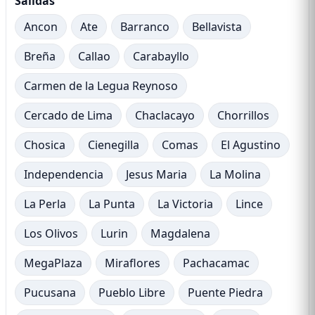
Salidas
Ancon
Ate
Barranco
Bellavista
Breña
Callao
Carabayllo
Carmen de la Legua Reynoso
Cercado de Lima
Chaclacayo
Chorrillos
Chosica
Cienegilla
Comas
El Agustino
Independencia
Jesus Maria
La Molina
La Perla
La Punta
La Victoria
Lince
Los Olivos
Lurin
Magdalena
MegaPlaza
Miraflores
Pachacamac
Pucusana
Pueblo Libre
Puente Piedra