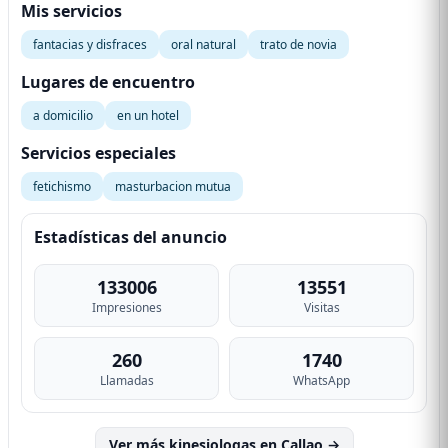
Mis servicios
fantacias y disfraces
oral natural
trato de novia
Lugares de encuentro
a domicilio
en un hotel
Servicios especiales
fetichismo
masturbacion mutua
Estadísticas del anuncio
133006
13551
Impresiones
Visitas
260
1740
Llamadas
WhatsApp
Ver más kinesiologas en Callao →