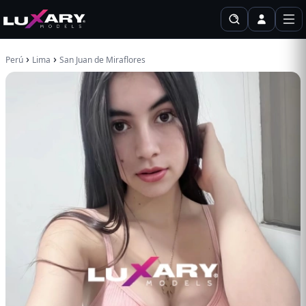
›
›
Perú
Lima
San Juan de Miraflores