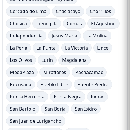
Cercado de Lima
Chaclacayo
Chorrillos
Chosica
Cienegilla
Comas
El Agustino
Independencia
Jesus Maria
La Molina
La Perla
La Punta
La Victoria
Lince
Los Olivos
Lurin
Magdalena
MegaPlaza
Miraflores
Pachacamac
Pucusana
Pueblo Libre
Puente Piedra
Punta Hermosa
Punta Negra
Rimac
San Bartolo
San Borja
San Isidro
San Juan de Lurigancho