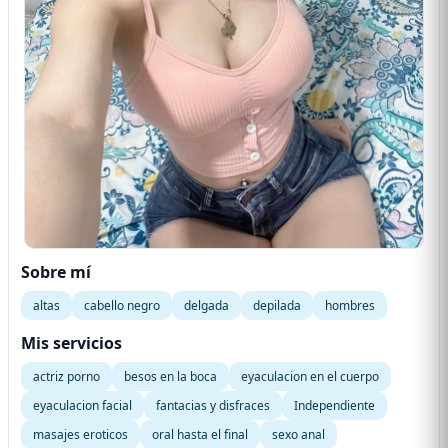
Sobre mí
altas
cabello negro
delgada
depilada
hombres
Mis servicios
actriz porno
besos en la boca
eyaculacion en el cuerpo
eyaculacion facial
fantacias y disfraces
Independiente
masajes eroticos
oral hasta el final
sexo anal