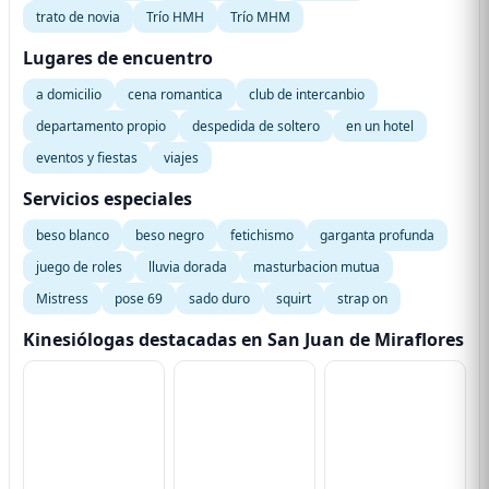
trato de novia
Trío HMH
Trío MHM
Lugares de encuentro
a domicilio
cena romantica
club de intercanbio
departamento propio
despedida de soltero
en un hotel
eventos y fiestas
viajes
Servicios especiales
beso blanco
beso negro
fetichismo
garganta profunda
juego de roles
lluvia dorada
masturbacion mutua
Mistress
pose 69
sado duro
squirt
strap on
Kinesiólogas destacadas en San Juan de Miraflores